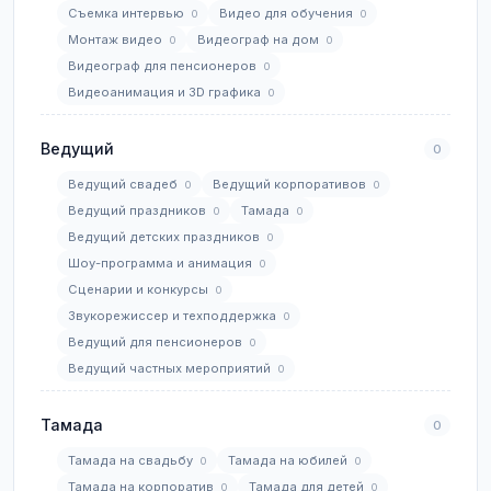
Съемка интервью
Видео для обучения
0
0
Монтаж видео
Видеограф на дом
0
0
Видеограф для пенсионеров
0
Видеоанимация и 3D графика
0
Ведущий
0
Ведущий свадеб
Ведущий корпоративов
0
0
Ведущий праздников
Тамада
0
0
Ведущий детских праздников
0
Шоу-программа и анимация
0
Сценарии и конкурсы
0
Звукорежиссер и техподдержка
0
Ведущий для пенсионеров
0
Ведущий частных мероприятий
0
Тамада
0
Тамада на свадьбу
Тамада на юбилей
0
0
Тамада на корпоратив
Тамада для детей
0
0