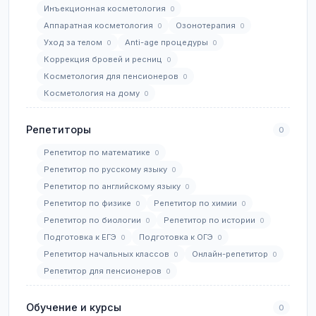
Инъекционная косметология
0
Аппаратная косметология
Озонотерапия
0
0
Уход за телом
Anti-age процедуры
0
0
Коррекция бровей и ресниц
0
Косметология для пенсионеров
0
Косметология на дому
0
Репетиторы
0
Репетитор по математике
0
Репетитор по русскому языку
0
Репетитор по английскому языку
0
Репетитор по физике
Репетитор по химии
0
0
Репетитор по биологии
Репетитор по истории
0
0
Подготовка к ЕГЭ
Подготовка к ОГЭ
0
0
Репетитор начальных классов
Онлайн-репетитор
0
0
Репетитор для пенсионеров
0
Обучение и курсы
0