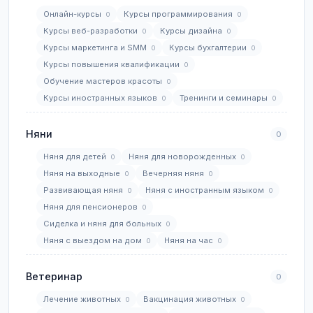
Онлайн-курсы
Курсы программирования
0
0
Курсы веб-разработки
Курсы дизайна
0
0
Курсы маркетинга и SMM
Курсы бухгалтерии
0
0
Курсы повышения квалификации
0
Обучение мастеров красоты
0
Курсы иностранных языков
Тренинги и семинары
0
0
Няни
0
Няня для детей
Няня для новорожденных
0
0
Няня на выходные
Вечерняя няня
0
0
Развивающая няня
Няня с иностранным языком
0
0
Няня для пенсионеров
0
Сиделка и няня для больных
0
Няня с выездом на дом
Няня на час
0
0
Ветеринар
0
Лечение животных
Вакцинация животных
0
0