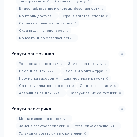
Телохранители
Охрана по пульту
0
0
Видеонаблюдение и системы безопасности
0
Контроль доступа
Охрана автотранспорта
0
0
Охрана частных мероприятий
0
Охрана для пенсионеров
0
Консалтинг по безопасности
0
Услуги сантехника
0
Установка сантехники
Замена сантехники
0
0
Ремонт сантехники
Замена и монтаж труб
0
0
Прочистка засоров
Диагностика и ремонт
0
0
Сантехник для пенсионеров
Сантехник на дом
0
0
Аварийная сантехника
Обслуживание сантехники
0
0
Услуги электрика
0
Монтаж электропроводки
0
Замена электропроводки
Установка освещения
0
0
Установка розеток и выключателей
0