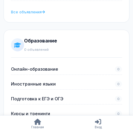
Все объявления
Образование
0 объявлений
Онлайн-образование
0
Иностранные языки
0
Подготовка к ЕГЭ и ОГЭ
0
Курсы и тренинги
0
Главная
Вход
Профессиональное обучение
0