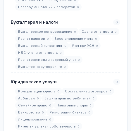
Локализация и перевод сайтов
0
Перевод аннотаций и рефератов
0
Бухгалтерия и налоги
0
Бухгалтерское сопровождение
Сдача отчетности
0
0
Расчет налогов
Восстановление учета
0
0
Бухгалтерский консалтинг
Учет при УСН
0
0
НДС-учет и отчетность
0
Расчет зарплаты и кадровый учет
0
Бухгалтер на аутсорсинге
0
Юридические услуги
0
Консультации юриста
Составление договоров
0
0
Арбитраж
Защита прав потребителей
0
0
Семейное право
Налоговые споры
0
0
Банкротство
Регистрация бизнеса
0
0
Лицензирование
0
Интеллектуальная собственность
0