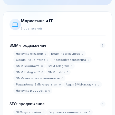
Маркетинг и IT
5 объявлений
SMM-продвижение
3
Накрутка отзывов
Ведение аккаунтов
3
0
Создание контента
Настройка таргетинга
0
0
SMM ВКонтакте
SMM Telegram
0
0
SMM Instagram*
SMM TikTok
0
0
SMM-аналитика и отчетность
0
Разработка SMM-стратегии
Аудит SMM-аккаунта
0
0
Накрутка в соцсетях
0
SEO-продвижение
1
SEO-аудит сайта
Внутренняя оптимизация
1
0