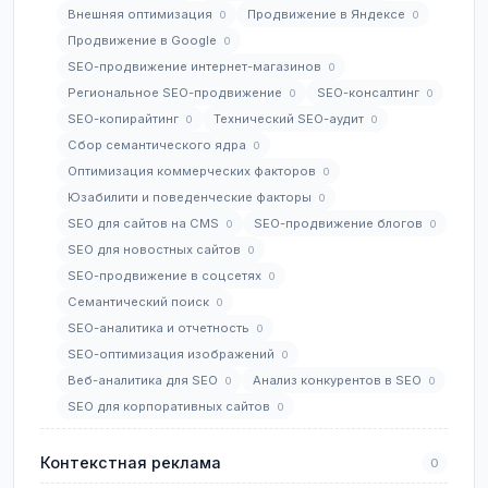
Внешняя оптимизация
Продвижение в Яндексе
0
0
Продвижение в Google
0
SEO-продвижение интернет-магазинов
0
Региональное SEO-продвижение
SEO-консалтинг
0
0
SEO-копирайтинг
Технический SEO-аудит
0
0
Сбор семантического ядра
0
Оптимизация коммерческих факторов
0
Юзабилити и поведенческие факторы
0
SEO для сайтов на CMS
SEO-продвижение блогов
0
0
SEO для новостных сайтов
0
SEO-продвижение в соцсетях
0
Семантический поиск
0
SEO-аналитика и отчетность
0
SEO-оптимизация изображений
0
Веб-аналитика для SEO
Анализ конкурентов в SEO
0
0
SEO для корпоративных сайтов
0
Контекстная реклама
0