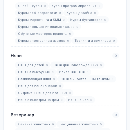
Онлайн-курсы
Курсы программирования
0
0
Курсы веб-разработки
Курсы дизайна
0
0
Курсы маркетинга и SMM
Курсы бухгалтерии
0
0
Курсы повышения квалификации
0
Обучение мастеров красоты
0
Курсы иностранных языков
Тренинги и семинары
0
0
Няни
0
Няня для детей
Няня для новорожденных
0
0
Няня на выходные
Вечерняя няня
0
0
Развивающая няня
Няня с иностранным языком
0
0
Няня для пенсионеров
0
Сиделка и няня для больных
0
Няня с выездом на дом
Няня на час
0
0
Ветеринар
0
Лечение животных
Вакцинация животных
0
0