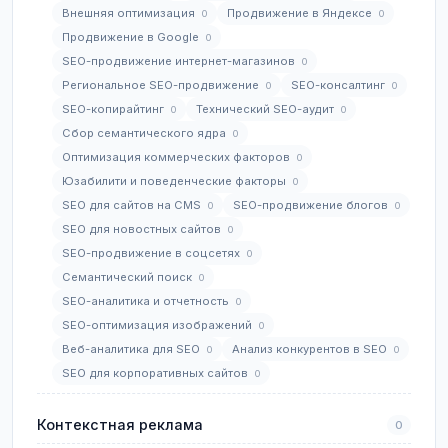
Внешняя оптимизация
Продвижение в Яндексе
0
0
Продвижение в Google
0
SEO-продвижение интернет-магазинов
0
Региональное SEO-продвижение
SEO-консалтинг
0
0
SEO-копирайтинг
Технический SEO-аудит
0
0
Сбор семантического ядра
0
Оптимизация коммерческих факторов
0
Юзабилити и поведенческие факторы
0
SEO для сайтов на CMS
SEO-продвижение блогов
0
0
SEO для новостных сайтов
0
SEO-продвижение в соцсетях
0
Семантический поиск
0
SEO-аналитика и отчетность
0
SEO-оптимизация изображений
0
Веб-аналитика для SEO
Анализ конкурентов в SEO
0
0
SEO для корпоративных сайтов
0
Контекстная реклама
0