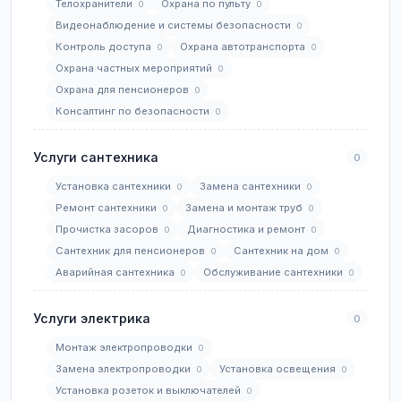
Телохранители
Охрана по пульту
0
0
Видеонаблюдение и системы безопасности
0
Контроль доступа
Охрана автотранспорта
0
0
Охрана частных мероприятий
0
Охрана для пенсионеров
0
Консалтинг по безопасности
0
Услуги сантехника
0
Установка сантехники
Замена сантехники
0
0
Ремонт сантехники
Замена и монтаж труб
0
0
Прочистка засоров
Диагностика и ремонт
0
0
Сантехник для пенсионеров
Сантехник на дом
0
0
Аварийная сантехника
Обслуживание сантехники
0
0
Услуги электрика
0
Монтаж электропроводки
0
Замена электропроводки
Установка освещения
0
0
Установка розеток и выключателей
0