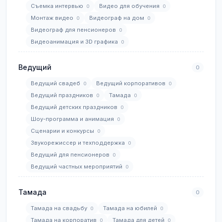
Съемка интервью
Видео для обучения
0
0
Монтаж видео
Видеограф на дом
0
0
Видеограф для пенсионеров
0
Видеоанимация и 3D графика
0
Ведущий
0
Ведущий свадеб
Ведущий корпоративов
0
0
Ведущий праздников
Тамада
0
0
Ведущий детских праздников
0
Шоу-программа и анимация
0
Сценарии и конкурсы
0
Звукорежиссер и техподдержка
0
Ведущий для пенсионеров
0
Ведущий частных мероприятий
0
Тамада
0
Тамада на свадьбу
Тамада на юбилей
0
0
Тамада на корпоратив
Тамада для детей
0
0