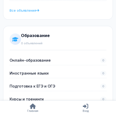
Все объявления
Образование
0 объявлений
Онлайн-образование
0
Иностранные языки
0
Подготовка к ЕГЭ и ОГЭ
0
Курсы и тренинги
0
Главная
Вход
Профессиональное обучение
0