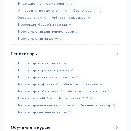
Инъекционная косметология
0
Аппаратная косметология
Озонотерапия
0
0
Уход за телом
Anti-age процедуры
0
0
Коррекция бровей и ресниц
0
Косметология для пенсионеров
0
Косметология на дому
0
Репетиторы
0
Репетитор по математике
0
Репетитор по русскому языку
0
Репетитор по английскому языку
0
Репетитор по физике
Репетитор по химии
0
0
Репетитор по биологии
Репетитор по истории
0
0
Подготовка к ЕГЭ
Подготовка к ОГЭ
0
0
Репетитор начальных классов
Онлайн-репетитор
0
0
Репетитор для пенсионеров
0
Обучение и курсы
0