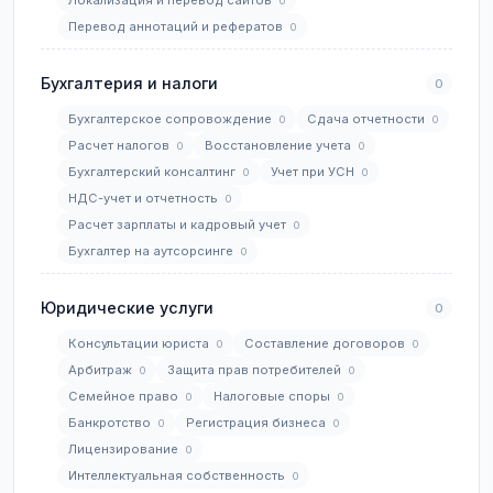
Локализация и перевод сайтов
0
Перевод аннотаций и рефератов
0
Бухгалтерия и налоги
0
Бухгалтерское сопровождение
Сдача отчетности
0
0
Расчет налогов
Восстановление учета
0
0
Бухгалтерский консалтинг
Учет при УСН
0
0
НДС-учет и отчетность
0
Расчет зарплаты и кадровый учет
0
Бухгалтер на аутсорсинге
0
Юридические услуги
0
Консультации юриста
Составление договоров
0
0
Арбитраж
Защита прав потребителей
0
0
Семейное право
Налоговые споры
0
0
Банкротство
Регистрация бизнеса
0
0
Лицензирование
0
Интеллектуальная собственность
0