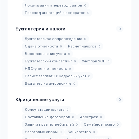
Локализация и перевод сайтов
0
Перевод аннотаций и рефератов
0
Бухгалтерия и налоги
0
Бухгалтерское сопровождение
0
Сдача отчетности
Расчет налогов
0
0
Восстановление учета
0
Бухгалтерский консалтинг
Учет при УСН
0
0
НДС-учет и отчетность
0
Расчет зарплаты и кадровый учет
0
Бухгалтер на аутсорсинге
0
Юридические услуги
0
Консультации юриста
0
Составление договоров
Арбитраж
0
0
Защита прав потребителей
Семейное право
0
0
Налоговые споры
Банкротство
0
0