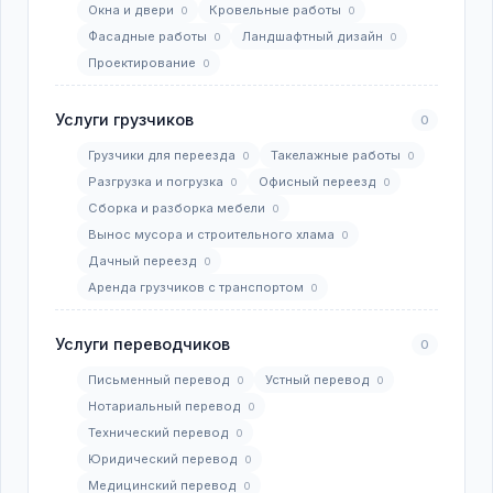
Окна и двери
Кровельные работы
0
0
Фасадные работы
Ландшафтный дизайн
0
0
Проектирование
0
Услуги грузчиков
0
Грузчики для переезда
Такелажные работы
0
0
Разгрузка и погрузка
Офисный переезд
0
0
Сборка и разборка мебели
0
Вынос мусора и строительного хлама
0
Дачный переезд
0
Аренда грузчиков с транспортом
0
Услуги переводчиков
0
Письменный перевод
Устный перевод
0
0
Нотариальный перевод
0
Технический перевод
0
Юридический перевод
0
Медицинский перевод
0