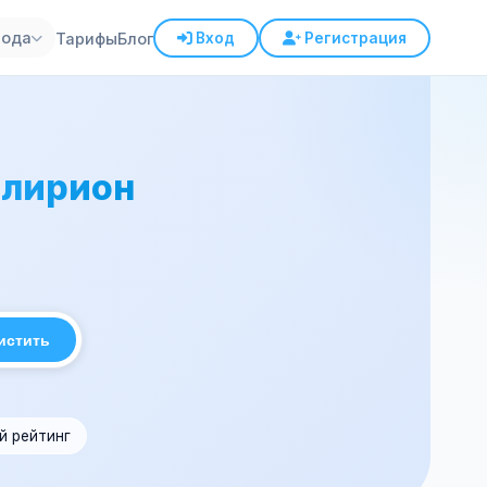
рода
Тарифы
Блог
Вход
Регистрация
лирион
истить
й рейтинг