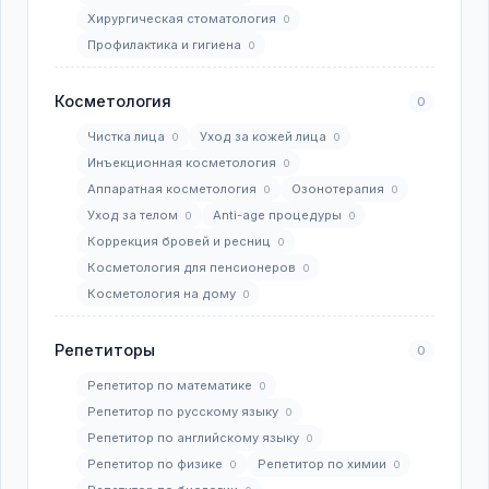
Хирургическая стоматология
0
Профилактика и гигиена
0
Косметология
0
Чистка лица
Уход за кожей лица
0
0
Инъекционная косметология
0
Аппаратная косметология
Озонотерапия
0
0
Уход за телом
Anti-age процедуры
0
0
Коррекция бровей и ресниц
0
Косметология для пенсионеров
0
Косметология на дому
0
Репетиторы
0
Репетитор по математике
0
Репетитор по русскому языку
0
Репетитор по английскому языку
0
Репетитор по физике
Репетитор по химии
0
0