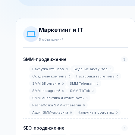
Маркетинг и IT
5 объявлений
SMM-продвижение
3
Накрутка отзывов
Ведение аккаунтов
3
0
Создание контента
Настройка таргетинга
0
0
SMM ВКонтакте
SMM Telegram
0
0
SMM Instagram*
SMM TikTok
0
0
SMM-аналитика и отчетность
0
Разработка SMM-стратегии
0
Аудит SMM-аккаунта
Накрутка в соцсетях
0
0
SEO-продвижение
1