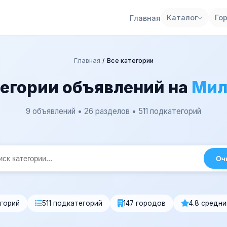
Каталог
Го
Главная
Главная
/
Все категории
тегории объявлений на
Мил
9 объявлений • 26 разделов • 511 подкатегорий
Оч
егорий
511 подкатегорий
147 городов
4.8 средни