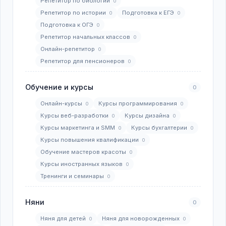
Репетитор по биологии
0
Репетитор по истории
Подготовка к ЕГЭ
0
0
Подготовка к ОГЭ
0
Репетитор начальных классов
0
Онлайн-репетитор
0
Репетитор для пенсионеров
0
Обучение и курсы
0
Онлайн-курсы
Курсы программирования
0
0
Курсы веб-разработки
Курсы дизайна
0
0
Курсы маркетинга и SMM
Курсы бухгалтерии
0
0
Курсы повышения квалификации
0
Обучение мастеров красоты
0
Курсы иностранных языков
0
Тренинги и семинары
0
Няни
0
Няня для детей
Няня для новорожденных
0
0