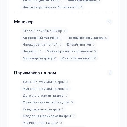
Регистрация бизнеса
Лицензирование
0
0
Интеллектуальная собственность
0
Маникюр
0
Классический маникюр
0
Аппаратный маникюр
Покрытие гель-лаком
0
0
Наращивание ногтей
Дизайн ногтей
0
0
Педикюр
Маникюр для пенсионеров
0
0
Маникюр на дому
Мужской маникюр
0
0
Парикмахер на дом
2
Женские стрижки на дом
0
Мужские стрижки на дом
0
Детские стрижки на дом
0
Окрашивание волос на дом
0
Укладка волос на дом
0
Свадебная прическа на дом
0
Мелирование на дом
0