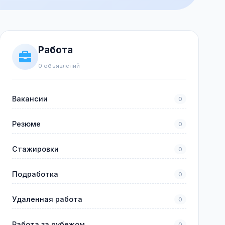
Работа
0 объявлений
Вакансии
0
Резюме
0
Стажировки
0
Подработка
0
Удаленная работа
0
Работа за рубежом
0