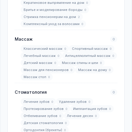
Кератиновое выпрямление на дом
0
Бритье и моделирование бороды
0
Стрижка пенсионерам на дом
2
Комплексный уход за волосами
0
Массаж
0
Классический массаж
Спортивный массаж
0
0
Лечебный массаж
Антицеллюлитный массаж
0
0
Детский массаж
Массаж спины и шеи
0
0
Массаж для пенсионеров
Массаж на дому
0
0
Массаж стоп
0
Стоматология
0
Лечение зубов
Удаление зубов
0
0
Протезирование зубов
Имплантация зубов
0
0
Отбеливание зубов
Лечение десен
0
0
Детская стоматология
0
Ортодонтия (брекеты)
0