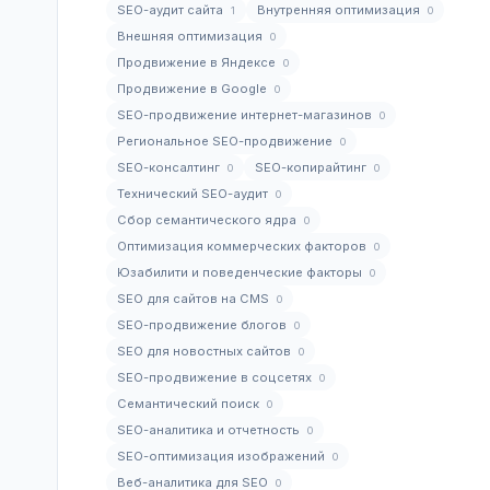
SEO-аудит сайта
Внутренняя оптимизация
1
0
Внешняя оптимизация
0
Продвижение в Яндексе
0
Продвижение в Google
0
SEO-продвижение интернет-магазинов
0
Региональное SEO-продвижение
0
SEO-консалтинг
SEO-копирайтинг
0
0
Технический SEO-аудит
0
Сбор семантического ядра
0
Оптимизация коммерческих факторов
0
Юзабилити и поведенческие факторы
0
SEO для сайтов на CMS
0
SEO-продвижение блогов
0
SEO для новостных сайтов
0
SEO-продвижение в соцсетях
0
Семантический поиск
0
SEO-аналитика и отчетность
0
SEO-оптимизация изображений
0
Веб-аналитика для SEO
0