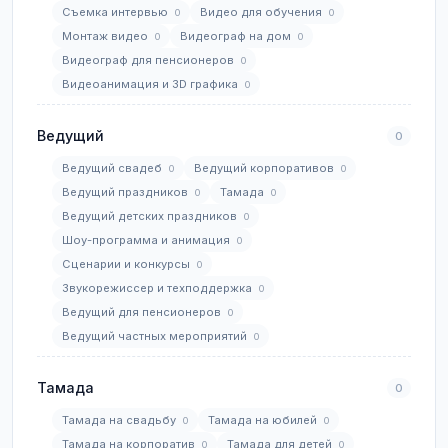
Съемка интервью
Видео для обучения
0
0
Монтаж видео
Видеограф на дом
0
0
Видеограф для пенсионеров
0
Видеоанимация и 3D графика
0
Ведущий
0
Ведущий свадеб
Ведущий корпоративов
0
0
Ведущий праздников
Тамада
0
0
Ведущий детских праздников
0
Шоу-программа и анимация
0
Сценарии и конкурсы
0
Звукорежиссер и техподдержка
0
Ведущий для пенсионеров
0
Ведущий частных мероприятий
0
Тамада
0
Тамада на свадьбу
Тамада на юбилей
0
0
Тамада на корпоратив
Тамада для детей
0
0