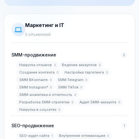
Маркетинг и IT
5 объявлений
SMM-продвижение
3
Накрутка отзывов
Ведение аккаунтов
3
0
Создание контента
Настройка таргетинга
0
0
SMM ВКонтакте
SMM Telegram
0
0
SMM Instagram*
SMM TikTok
0
0
SMM-аналитика и отчетность
0
Разработка SMM-стратегии
Аудит SMM-аккаунта
0
0
Накрутка в соцсетях
0
SEO-продвижение
1
SEO-аудит сайта
Внутренняя оптимизация
1
0