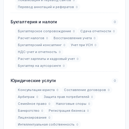
Локализация и перевод сайтов
0
Перевод аннотаций и рефератов
0
Бухгалтерия и налоги
0
Бухгалтерское сопровождение
Сдача отчетности
0
0
Расчет налогов
Восстановление учета
0
0
Бухгалтерский консалтинг
Учет при УСН
0
0
НДС-учет и отчетность
0
Расчет зарплаты и кадровый учет
0
Бухгалтер на аутсорсинге
0
Юридические услуги
0
Консультации юриста
Составление договоров
0
0
Арбитраж
Защита прав потребителей
0
0
Семейное право
Налоговые споры
0
0
Банкротство
Регистрация бизнеса
0
0
Лицензирование
0
Интеллектуальная собственность
0