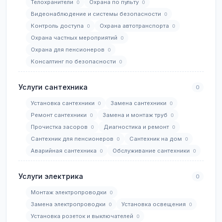
Телохранители
Охрана по пульту
0
0
Видеонаблюдение и системы безопасности
0
Контроль доступа
Охрана автотранспорта
0
0
Охрана частных мероприятий
0
Охрана для пенсионеров
0
Консалтинг по безопасности
0
Услуги сантехника
0
Установка сантехники
Замена сантехники
0
0
Ремонт сантехники
Замена и монтаж труб
0
0
Прочистка засоров
Диагностика и ремонт
0
0
Сантехник для пенсионеров
Сантехник на дом
0
0
Аварийная сантехника
Обслуживание сантехники
0
0
Услуги электрика
0
Монтаж электропроводки
0
Замена электропроводки
Установка освещения
0
0
Установка розеток и выключателей
0