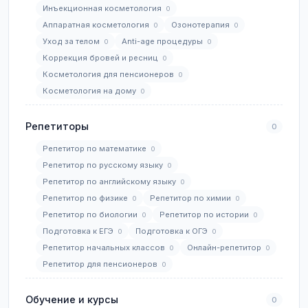
Инъекционная косметология
0
Аппаратная косметология
Озонотерапия
0
0
Уход за телом
Anti-age процедуры
0
0
Коррекция бровей и ресниц
0
Косметология для пенсионеров
0
Косметология на дому
0
Репетиторы
0
Репетитор по математике
0
Репетитор по русскому языку
0
Репетитор по английскому языку
0
Репетитор по физике
Репетитор по химии
0
0
Репетитор по биологии
Репетитор по истории
0
0
Подготовка к ЕГЭ
Подготовка к ОГЭ
0
0
Репетитор начальных классов
Онлайн-репетитор
0
0
Репетитор для пенсионеров
0
Обучение и курсы
0