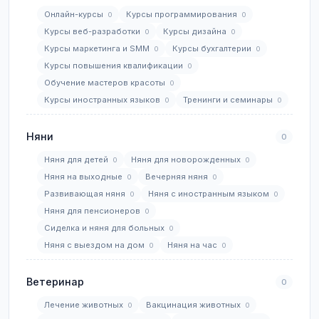
Онлайн-курсы
Курсы программирования
0
0
Курсы веб-разработки
Курсы дизайна
0
0
Курсы маркетинга и SMM
Курсы бухгалтерии
0
0
Курсы повышения квалификации
0
Обучение мастеров красоты
0
Курсы иностранных языков
Тренинги и семинары
0
0
Няни
0
Няня для детей
Няня для новорожденных
0
0
Няня на выходные
Вечерняя няня
0
0
Развивающая няня
Няня с иностранным языком
0
0
Няня для пенсионеров
0
Сиделка и няня для больных
0
Няня с выездом на дом
Няня на час
0
0
Ветеринар
0
Лечение животных
Вакцинация животных
0
0