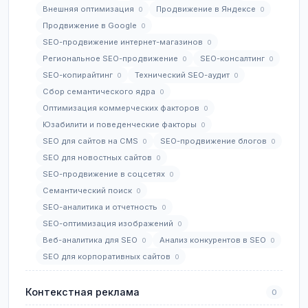
Внешняя оптимизация
Продвижение в Яндексе
0
0
Продвижение в Google
0
SEO-продвижение интернет-магазинов
0
Региональное SEO-продвижение
SEO-консалтинг
0
0
SEO-копирайтинг
Технический SEO-аудит
0
0
Сбор семантического ядра
0
Оптимизация коммерческих факторов
0
Юзабилити и поведенческие факторы
0
SEO для сайтов на CMS
SEO-продвижение блогов
0
0
SEO для новостных сайтов
0
SEO-продвижение в соцсетях
0
Семантический поиск
0
SEO-аналитика и отчетность
0
SEO-оптимизация изображений
0
Веб-аналитика для SEO
Анализ конкурентов в SEO
0
0
SEO для корпоративных сайтов
0
Контекстная реклама
0