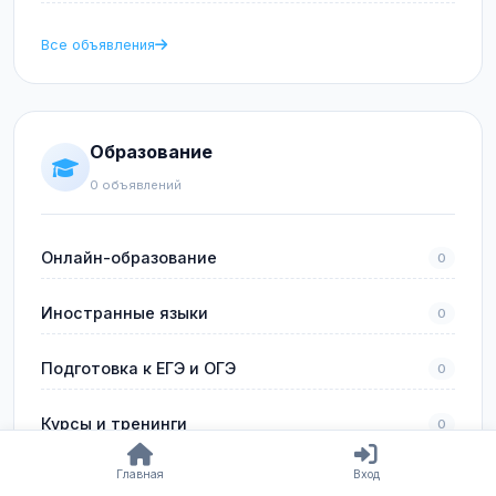
Все объявления
Образование
0 объявлений
Онлайн-образование
0
Иностранные языки
0
Подготовка к ЕГЭ и ОГЭ
0
Курсы и тренинги
0
Главная
Вход
Профессиональное обучение
0