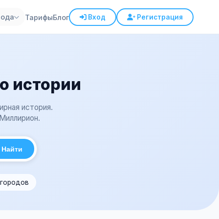
рода
Тарифы
Блог
Вход
Регистрация
о истории
ирная история.
 Миллирион.
Найти
 городов