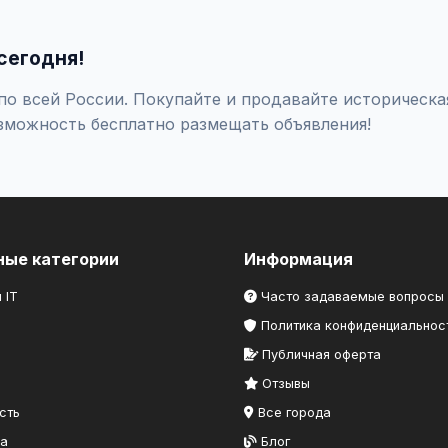
оверяйте отзывы о продавце, не переводите предоплату незна
сегодня!
о всей России. Покупайте и продавайте историческая
зможность бесплатно размещать объявления!
ные категории
Информация
 IT
Часто задаваемые вопросы
Политика конфиденциальнос
Публичная оферта
Отзывы
сть
Все города
ка
Блог