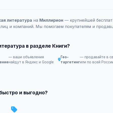
кая литература
на
Миллирион
— крупнейшей бесплатн
 лиц и компаний. Мы помогаем покупателям и продавц
итература в разделе Книги?
— ваши объявления
Гео-
— продавайте в с
ение
найдут в Яндекс и Google
таргетинг
или по всей Росси
 быстро и выгодно?