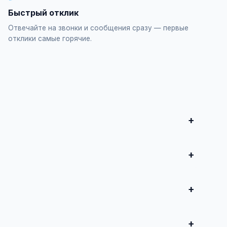
Быстрый отклик
Отвечайте на звонки и сообщения сразу — первые
отклики самые горячие.
ра", заполните форму и опубликуйте. Первые
продвижение всего от 500 ₽ в месяц.
 совершите сделку.