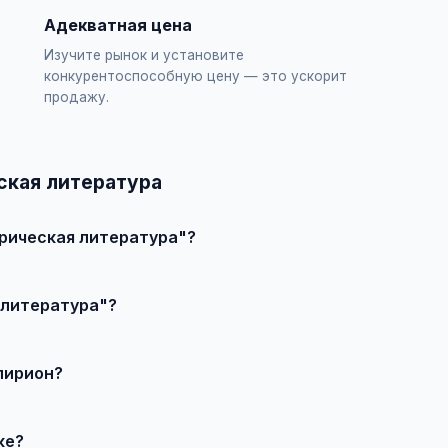
Адекватная цена
Изучите рынок и установите
конкурентоспособную цену — это ускорит
продажу.
ская литература
рическая литература"?
явление", выберите категорию "Книги / Историческая литерату
 литература"?
влечения большего количества покупателей доступно платное 
лирион?
продавцом по телефону или в чате, договоритесь о встрече и
ке?