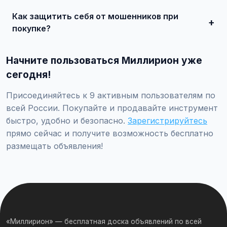
продавцом по телефону или в чате, договоритесь о
Как защитить себя от мошенников при
встрече и совершите сделку.
покупке?
Встречайтесь лично при покупке дорогих товаров,
проверяйте отзывы о продавце, не переводите
Начните пользоваться Миллирион уже
предоплату незнакомцам.
сегодня!
Присоединяйтесь к 9 активным пользователям по
всей России. Покупайте и продавайте инструмент
быстро, удобно и безопасно.
Зарегистрируйтесь
прямо сейчас и получите возможность бесплатно
размещать объявления!
«Миллирион» — бесплатная доска объявлений по всей