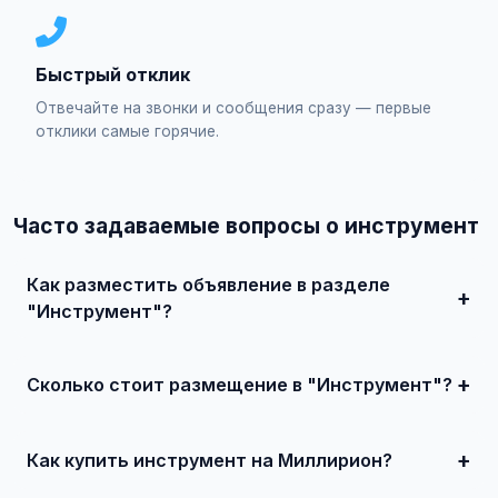
Быстрый отклик
Отвечайте на звонки и сообщения сразу — первые
отклики самые горячие.
Часто задаваемые вопросы о инструмент
Как разместить объявление в разделе
"Инструмент"?
Зарегистрируйтесь на сайте, нажмите "Разместить
объявление", выберите категорию "Строительство и
ремонт / Инструмент", заполните форму и опубликуйте.
Сколько стоит размещение в "Инструмент"?
Первые объявления — бесплатно!
Базовое размещение — абсолютно бесплатно. Для
привлечения большего количества покупателей
доступно платное продвижение всего от 500 ₽ в месяц.
Как купить инструмент на Миллирион?
Просто найдите подходящее объявление, свяжитесь с