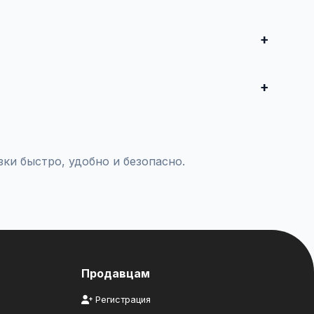
продвижение всего от 500 ₽ в месяц.
 совершите сделку.
комцам.
ки быстро, удобно и безопасно.
Продавцам
Регистрация