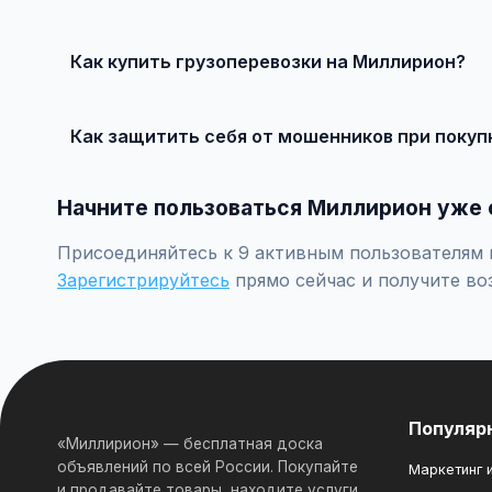
Базовое размещение — абсолютно бесплатно. Для при
Как купить грузоперевозки на Миллирион?
Просто найдите подходящее объявление, свяжитесь с 
Как защитить себя от мошенников при покуп
Встречайтесь лично при покупке дорогих товаров, пр
Начните пользоваться Миллирион уже 
Присоединяйтесь к 9 активным пользователям п
Зарегистрируйтесь
прямо сейчас и получите во
Популяр
«Миллирион» — бесплатная доска
объявлений по всей России. Покупайте
Маркетинг и
и продавайте товары, находите услуги,