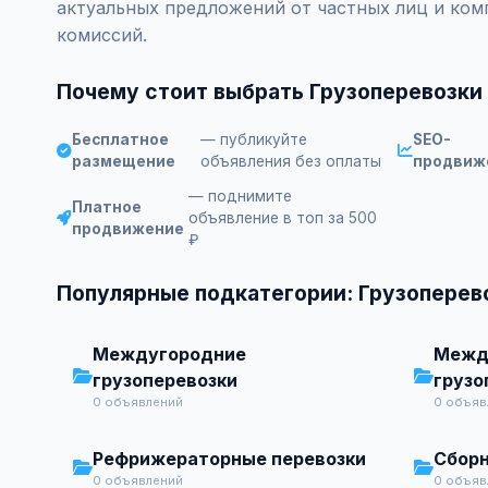
актуальных предложений от частных лиц и ком
комиссий.
Почему стоит выбрать Грузоперевозки 
Бесплатное
— публикуйте
SEO-
размещение
объявления без оплаты
продвиж
— поднимите
Платное
объявление в топ за 500
продвижение
₽
Популярные подкатегории: Грузоперев
Междугородние
Межд
грузоперевозки
грузо
0 объявлений
0 объяв
Рефрижераторные перевозки
Сборн
0 объявлений
0 объяв