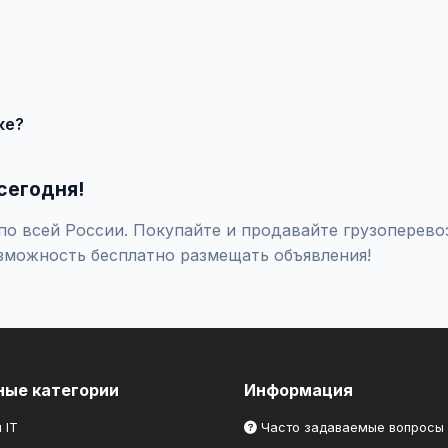
влечения большего количества покупателей доступно платное 
продавцом по телефону или в чате, договоритесь о встрече и
ке?
оверяйте отзывы о продавце, не переводите предоплату незна
сегодня!
о всей России. Покупайте и продавайте грузоперевоз
зможность бесплатно размещать объявления!
ные категории
Информация
 IT
Часто задаваемые вопросы