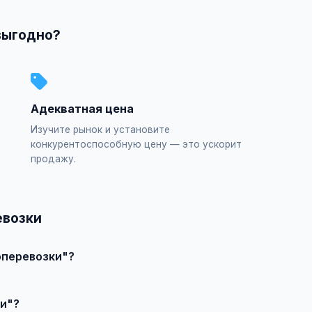
выгодно?
Адекватная цена
Изучите рынок и установите
конкурентоспособную цену — это ускорит
продажу.
евозки
оперевозки"?
ъявление", выберите категорию "Услуги / Грузоперевозки", зап
и"?