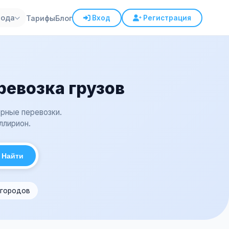
рода
Тарифы
Блог
Вход
Регистрация
ревозка грузов
рные перевозки.
ллирион.
Найти
 городов