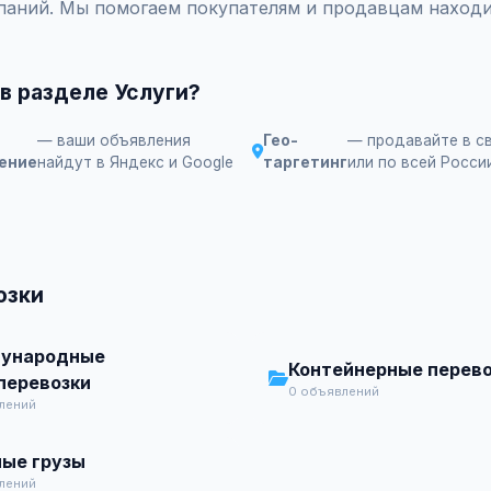
паний. Мы помогаем покупателям и продавцам находи
в разделе Услуги?
— ваши объявления
Гео-
— продавайте в с
ение
найдут в Яндекс и Google
таргетинг
или по всей Росси
озки
ународные
Контейнерные перево
перевозки
0 объявлений
лений
ые грузы
лений