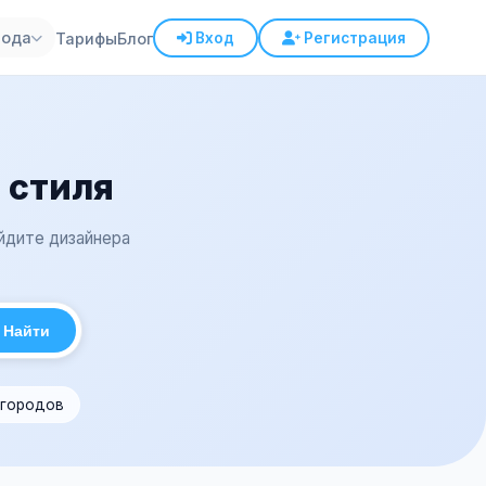
рода
Тарифы
Блог
Вход
Регистрация
 стиля
айдите дизайнера
Найти
 городов