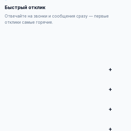
Быстрый отклик
Отвечайте на звонки и сообщения сразу — первые
отклики самые горячие.
дизайн", заполните форму и опубликуйте. Первые
продвижение всего от 500 ₽ в месяц.
 совершите сделку.