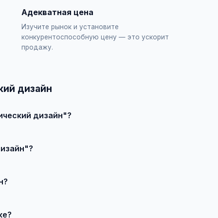
Адекватная цена
Изучите рынок и установите
конкурентоспособную цену — это ускорит
продажу.
кий дизайн
ический дизайн"?
явление", выберите категорию "Бизнес и услуги / Графический 
дизайн"?
влечения большего количества покупателей доступно платное 
н?
продавцом по телефону или в чате, договоритесь о встрече и
ке?