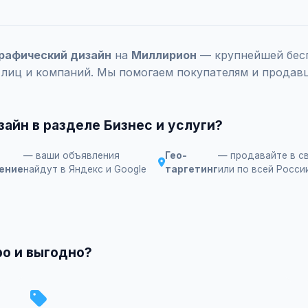
 Графический дизайн
на
Миллирион
— крупнейшей бесп
 лиц и компаний. Мы помогаем покупателям и продавц
айн в разделе Бизнес и услуги?
— ваши объявления
Гео-
— продавайте в с
ение
найдут в Яндекс и Google
таргетинг
или по всей Росси
ро и выгодно?