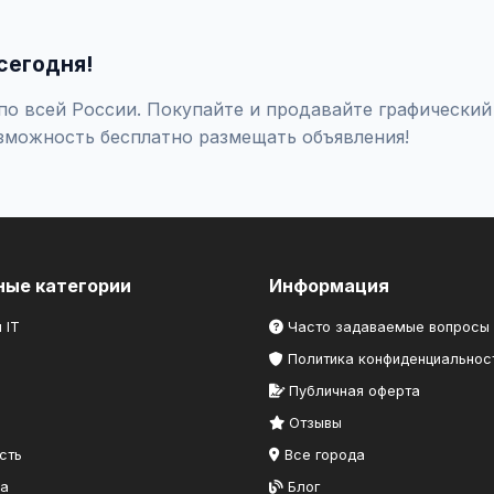
оверяйте отзывы о продавце, не переводите предоплату незна
сегодня!
о всей России. Покупайте и продавайте графический 
зможность бесплатно размещать объявления!
ные категории
Информация
 IT
Часто задаваемые вопросы
Политика конфиденциальнос
Публичная оферта
Отзывы
сть
Все города
ка
Блог