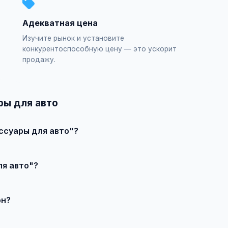
Адекватная цена
Изучите рынок и установите
конкурентоспособную цену — это ускорит
продажу.
ры для авто
ссуары для авто"?
явление", выберите категорию "Запчасти и тюнинг / Аксессуар
ля авто"?
влечения большего количества покупателей доступно платное 
он?
продавцом по телефону или в чате, договоритесь о встрече и