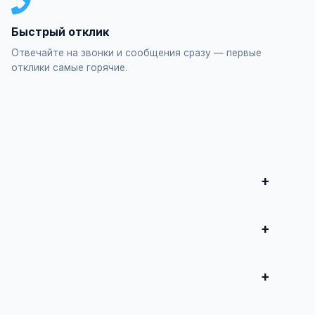
Быстрый отклик
Отвечайте на звонки и сообщения сразу — первые
отклики самые горячие.
ы для авто", заполните форму и опубликуйте. Первые
продвижение всего от 500 ₽ в месяц.
 совершите сделку.