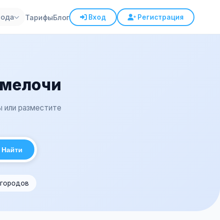
рода
Тарифы
Блог
Вход
Регистрация
 мелочи
ы или разместите
Найти
 городов