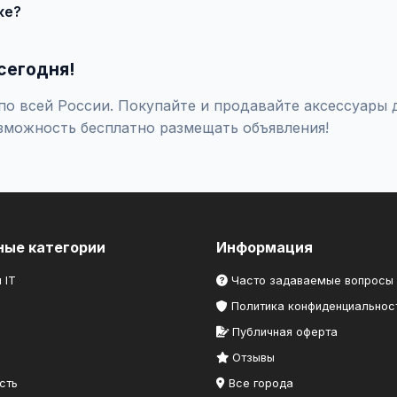
ке?
оверяйте отзывы о продавце, не переводите предоплату незна
сегодня!
о всей России. Покупайте и продавайте аксессуары д
зможность бесплатно размещать объявления!
ные категории
Информация
 IT
Часто задаваемые вопросы
Политика конфиденциальнос
Публичная оферта
Отзывы
сть
Все города