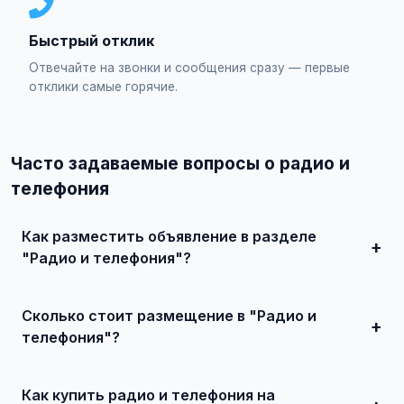
Быстрый отклик
Отвечайте на звонки и сообщения сразу — первые
отклики самые горячие.
Часто задаваемые вопросы о радио и
телефония
Как разместить объявление в разделе
"Радио и телефония"?
Зарегистрируйтесь на сайте, нажмите "Разместить
объявление", выберите категорию "Электроника / Радио
Сколько стоит размещение в "Радио и
и телефония", заполните форму и опубликуйте. Первые
объявления — бесплатно!
телефония"?
Базовое размещение — абсолютно бесплатно. Для
привлечения большего количества покупателей
Как купить радио и телефония на
доступно платное продвижение всего от 500 ₽ в месяц.