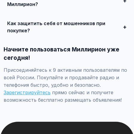
Миллирион?
Просто найдите подходящее объявление, свяжитесь с
продавцом по телефону или в чате, договоритесь о
Как защитить себя от мошенников при
встрече и совершите сделку.
покупке?
Встречайтесь лично при покупке дорогих товаров,
проверяйте отзывы о продавце, не переводите
Начните пользоваться Миллирион уже
предоплату незнакомцам.
сегодня!
Присоединяйтесь к 9 активным пользователям по
всей России. Покупайте и продавайте радио и
телефония быстро, удобно и безопасно.
Зарегистрируйтесь
прямо сейчас и получите
возможность бесплатно размещать объявления!