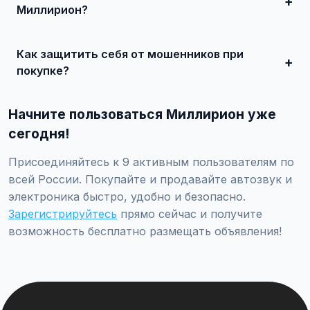
Миллирион?
Просто найдите подходящее объявление, свяжитесь с
продавцом по телефону или в чате, договоритесь о
Как защитить себя от мошенников при
встрече и совершите сделку.
покупке?
Встречайтесь лично при покупке дорогих товаров,
проверяйте отзывы о продавце, не переводите
Начните пользоваться Миллирион уже
предоплату незнакомцам.
сегодня!
Присоединяйтесь к 9 активным пользователям по
всей России. Покупайте и продавайте автозвук и
электроника быстро, удобно и безопасно.
Зарегистрируйтесь
прямо сейчас и получите
возможность бесплатно размещать объявления!