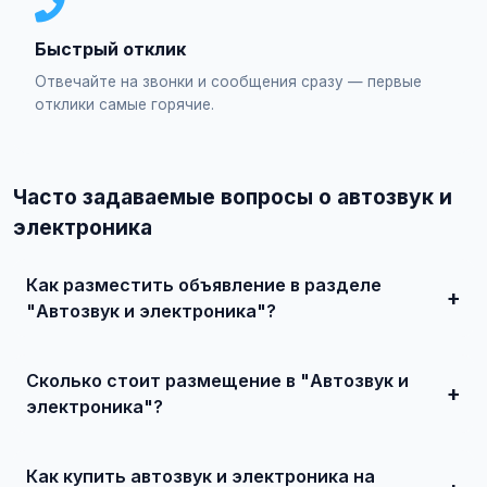
Быстрый отклик
Отвечайте на звонки и сообщения сразу — первые
отклики самые горячие.
Часто задаваемые вопросы о автозвук и
электроника
Как разместить объявление в разделе
"Автозвук и электроника"?
Зарегистрируйтесь на сайте, нажмите "Разместить
объявление", выберите категорию "Транспорт /
Сколько стоит размещение в "Автозвук и
Автозвук и электроника", заполните форму и
опубликуйте. Первые объявления — бесплатно!
электроника"?
Базовое размещение — абсолютно бесплатно. Для
привлечения большего количества покупателей
Как купить автозвук и электроника на
доступно платное продвижение всего от 500 ₽ в месяц.