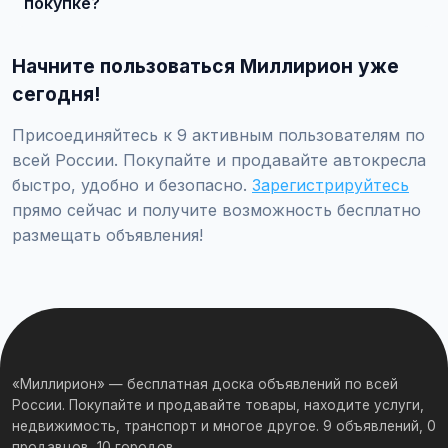
покупке?
Встречайтесь лично при покупке дорогих товаров,
проверяйте отзывы о продавце, не переводите
Начните пользоваться Миллирион уже
предоплату незнакомцам.
сегодня!
Присоединяйтесь к 9 активным пользователям по
всей России. Покупайте и продавайте автокресла
быстро, удобно и безопасно.
Зарегистрируйтесь
прямо сейчас и получите возможность бесплатно
размещать объявления!
«Миллирион» — бесплатная доска объявлений по всей
России. Покупайте и продавайте товары, находите услуги,
недвижимость, транспорт и многое другое. 9 объявлений, 0
продавцов, 10 городов.