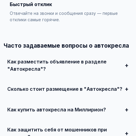
Быстрый отклик
Отвечайте на звонки и сообщения сразу — первые
отклики самые горячие.
Часто задаваемые вопросы о автокресла
Как разместить объявление в разделе
"Автокресла"?
Зарегистрируйтесь на сайте, нажмите "Разместить
объявление", выберите категорию "Детский мир /
Автокресла", заполните форму и опубликуйте. Первые
Сколько стоит размещение в "Автокресла"?
объявления — бесплатно!
Базовое размещение — абсолютно бесплатно. Для
привлечения большего количества покупателей
доступно платное продвижение всего от 500 ₽ в месяц.
Как купить автокресла на Миллирион?
Просто найдите подходящее объявление, свяжитесь с
продавцом по телефону или в чате, договоритесь о
Как защитить себя от мошенников при
встрече и совершите сделку.