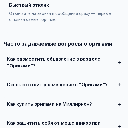
Быстрый отклик
Отвечайте на звонки и сообщения сразу — первые
отклики самые горячие.
Часто задаваемые вопросы о оригами
Как разместить объявление в разделе
"Оригами"?
Зарегистрируйтесь на сайте, нажмите "Разместить
объявление", выберите категорию "Хобби и творчество
/ Оригами", заполните форму и опубликуйте. Первые
Сколько стоит размещение в "Оригами"?
объявления — бесплатно!
Базовое размещение — абсолютно бесплатно. Для
привлечения большего количества покупателей
доступно платное продвижение всего от 500 ₽ в месяц.
Как купить оригами на Миллирион?
Просто найдите подходящее объявление, свяжитесь с
продавцом по телефону или в чате, договоритесь о
Как защитить себя от мошенников при
встрече и совершите сделку.