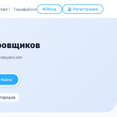
рода
Тарифы
Блог
Вход
Регистрация
ровщиков
ровщика или
Найти
 городов