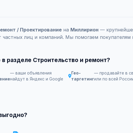
ремонт / Проектирование
на
Миллирион
— крупнейшей
т частных лиц и компаний. Мы помогаем покупателям 
 в разделе Строительство и ремонт?
— ваши объявления
Гео-
— продавайте в с
ение
найдут в Яндекс и Google
таргетинг
или по всей Росси
 выгодно?