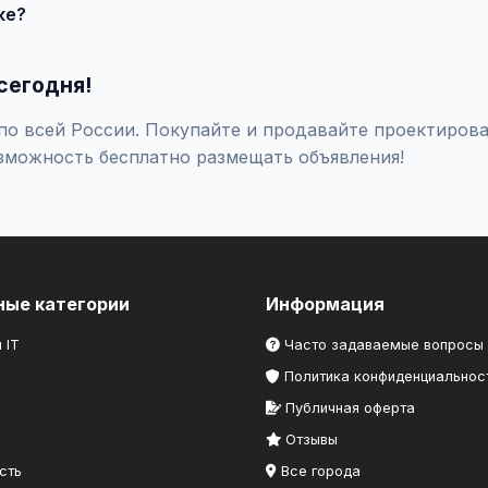
ке?
оверяйте отзывы о продавце, не переводите предоплату незна
сегодня!
о всей России. Покупайте и продавайте проектирова
зможность бесплатно размещать объявления!
ные категории
Информация
 IT
Часто задаваемые вопросы
Политика конфиденциальнос
Публичная оферта
Отзывы
сть
Все города