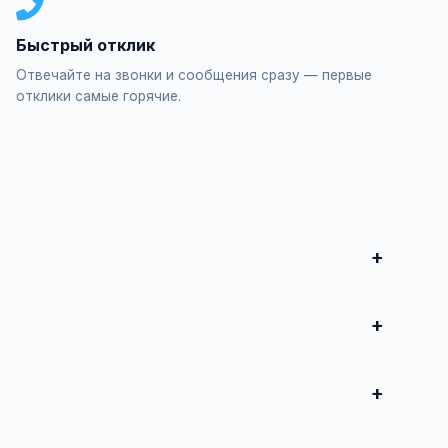
Быстрый отклик
Отвечайте на звонки и сообщения сразу — первые
отклики самые горячие.
ектирование", заполните форму и опубликуйте. Первые
продвижение всего от 500 ₽ в месяц.
 совершите сделку.