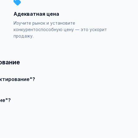
Адекватная цена
Изучите рынок и установите
конкурентоспособную цену — это ускорит
продажу.
ование
ектирование"?
ъявление", выберите категорию "Строительство и ремонт / Про
ие"?
влечения большего количества покупателей доступно платное 
продавцом по телефону или в чате, договоритесь о встрече и