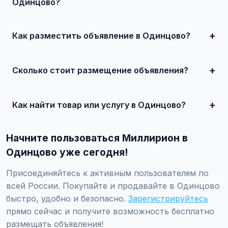
Одинцово?
В Одинцово популярны: недвижимость, автомобили,
электроника, услуги ремонта, клининг, сантехника, а
также товары для дома и семьи.
Как разместить объявление в Одинцово?
Зарегистрируйтесь на Миллирион, нажмите 'Разместить
объявление', укажите город Одинцово, заполните
форму и опубликуйте. Первые 10 объявлений —
Сколько стоит размещение объявления?
бесплатно!
Базовое размещение — бесплатно. Для привлечения
большего количества покупателей доступно платное
продвижение от 500 ₽ в месяц.
Как найти товар или услугу в Одинцово?
Используйте поиск или просматривайте категории.
Можно фильтровать по району, метро, улице, цене и
Начните пользоваться Миллирион в
другим параметрам.
Одинцово уже сегодня!
Присоединяйтесь к активным пользователям по
всей России. Покупайте и продавайте в Одинцово
быстро, удобно и безопасно.
Зарегистрируйтесь
прямо сейчас и получите возможность бесплатно
размещать объявления!