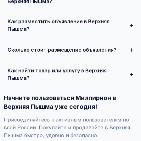
Верхняя Пышма?
В Верхняя Пышма популярны: недвижимость,
автомобили, электроника, услуги ремонта, клининг,
Как разместить объявление в Верхняя
сантехника, а также товары для дома и семьи.
Пышма?
Зарегистрируйтесь на Миллирион, нажмите 'Разместить
объявление', укажите город Верхняя Пышма, заполните
форму и опубликуйте. Первые 10 объявлений —
Сколько стоит размещение объявления?
бесплатно!
Базовое размещение — бесплатно. Для привлечения
большего количества покупателей доступно платное
Как найти товар или услугу в Верхняя
продвижение от 500 ₽ в месяц.
Пышма?
Используйте поиск или просматривайте категории.
Можно фильтровать по району, метро, улице, цене и
Начните пользоваться Миллирион в
другим параметрам.
Верхняя Пышма уже сегодня!
Присоединяйтесь к активным пользователям по
всей России. Покупайте и продавайте в Верхняя
Пышма быстро, удобно и безопасно.