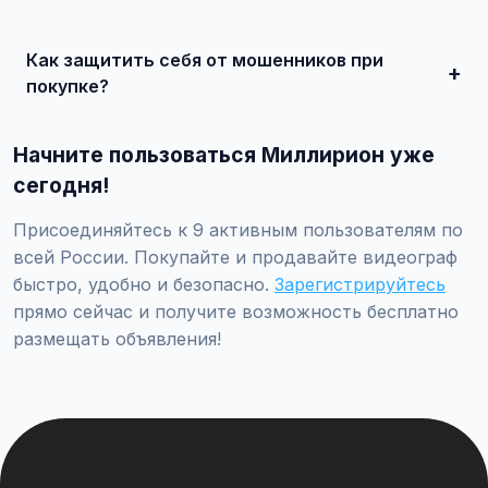
Просто найдите подходящее объявление, свяжитесь с
продавцом по телефону или в чате, договоритесь о
Как защитить себя от мошенников при
встрече и совершите сделку.
покупке?
Встречайтесь лично при покупке дорогих товаров,
проверяйте отзывы о продавце, не переводите
Начните пользоваться Миллирион уже
предоплату незнакомцам.
сегодня!
Присоединяйтесь к 9 активным пользователям по
всей России. Покупайте и продавайте видеограф
быстро, удобно и безопасно.
Зарегистрируйтесь
прямо сейчас и получите возможность бесплатно
размещать объявления!