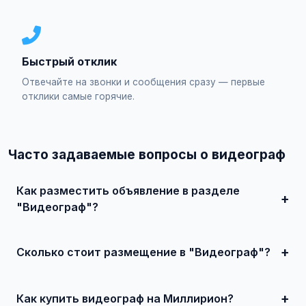
Быстрый отклик
Отвечайте на звонки и сообщения сразу — первые
отклики самые горячие.
Часто задаваемые вопросы о видеограф
Как разместить объявление в разделе
"Видеограф"?
Зарегистрируйтесь на сайте, нажмите "Разместить
объявление", выберите категорию "Услуги / Видеограф",
заполните форму и опубликуйте. Первые объявления —
Сколько стоит размещение в "Видеограф"?
бесплатно!
Базовое размещение — абсолютно бесплатно. Для
привлечения большего количества покупателей
доступно платное продвижение всего от 500 ₽ в месяц.
Как купить видеограф на Миллирион?