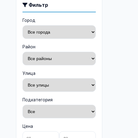
Фильтр
Садовые фигуры и декор
(0)
Мангалы и грили
(0)
Город
Бассейны
(0)
Садовая техника
(0)
Район
Улица
Подкатегория
Цена