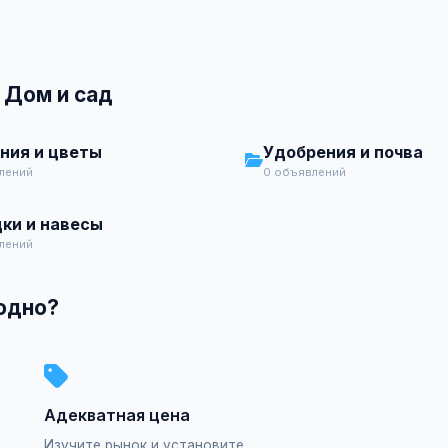
 Дом и сад
ния и цветы
Удобрения и почва
лений
0 объявлений
ки и навесы
лений
годно?
Адекватная цена
Изучите рынок и установите