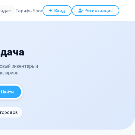
рода
Тарифы
Блог
Вход
Регистрация
 дача
довый инвентарь и
иллирион.
Найти
 городов