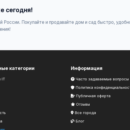
е сегодня!
й России. Покупайте и продавайте дом и сад быстро, удобн
ения!
ные категории
Информация
 IT
Часто задаваемые вопросы
Политика конфиденциальнос
Публичная оферта
Отзывы
сть
Все города
ка
Блог
рии →