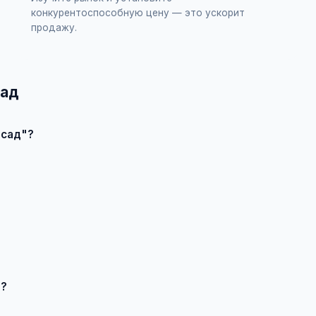
конкурентоспособную цену — это ускорит
продажу.
сад
 сад"?
бъявление", выберите категорию "Дом и сад", заполните форму
ивлечения большего количества покупателей доступно платное
 продавцом по телефону или в чате, договоритесь о встрече 
е?
роверяйте отзывы о продавце, не переводите предоплату незн