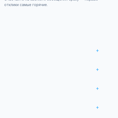
отклики самые горячие.
 и опубликуйте. Первые объявления — бесплатно!
 продвижение всего от 500 ₽ в месяц.
и совершите сделку.
акомцам.