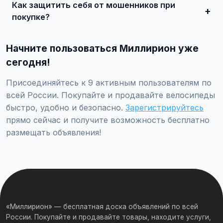
Как защитить себя от мошенников при
встрече и совершите сделку.
покупке?
Встречайтесь лично при покупке дорогих товаров,
проверяйте отзывы о продавце, не переводите
Начните пользоваться Миллирион уже
предоплату незнакомцам.
сегодня!
Присоединяйтесь к 9 активным пользователям по
всей России. Покупайте и продавайте велосипеды
быстро, удобно и безопасно.
Зарегистрируйтесь
прямо сейчас и получите возможность бесплатно
размещать объявления!
«Миллирион» — бесплатная доска объявлений по всей
России. Покупайте и продавайте товары, находите услуги,