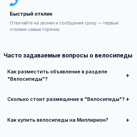
Быстрый отклик
Отвечайте на звонки и сообщения сразу — первые
отклики самые горячие.
Часто задаваемые вопросы о велосипеды
Как разместить объявление в разделе
"Велосипеды"?
Зарегистрируйтесь на сайте, нажмите "Разместить
объявление", выберите категорию "Транспорт /
Велосипеды", заполните форму и опубликуйте. Первые
Сколько стоит размещение в "Велосипеды"?
объявления — бесплатно!
Базовое размещение — абсолютно бесплатно. Для
привлечения большего количества покупателей
доступно платное продвижение всего от 500 ₽ в месяц.
Как купить велосипеды на Миллирион?
Просто найдите подходящее объявление, свяжитесь с
продавцом по телефону или в чате, договоритесь о