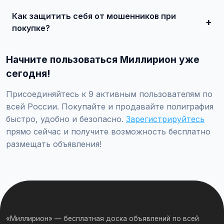
продавцом по телефону или в чате, договоритесь о
Как защитить себя от мошенников при
встрече и совершите сделку.
покупке?
Встречайтесь лично при покупке дорогих товаров,
проверяйте отзывы о продавце, не переводите
Начните пользоваться Миллирион уже
предоплату незнакомцам.
сегодня!
Присоединяйтесь к 9 активным пользователям по
всей России. Покупайте и продавайте полиграфия
быстро, удобно и безопасно.
Зарегистрируйтесь
прямо сейчас и получите возможность бесплатно
размещать объявления!
«Миллирион» — бесплатная доска объявлений по всей