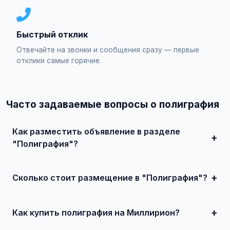
Быстрый отклик
Отвечайте на звонки и сообщения сразу — первые
отклики самые горячие.
Часто задаваемые вопросы о полиграфия
Как разместить объявление в разделе
"Полиграфия"?
Зарегистрируйтесь на сайте, нажмите "Разместить
объявление", выберите категорию "Маркетинг и IT /
Полиграфия", заполните форму и опубликуйте. Первые
Сколько стоит размещение в "Полиграфия"?
объявления — бесплатно!
Базовое размещение — абсолютно бесплатно. Для
привлечения большего количества покупателей
доступно платное продвижение всего от 500 ₽ в месяц.
Как купить полиграфия на Миллирион?
Просто найдите подходящее объявление, свяжитесь с