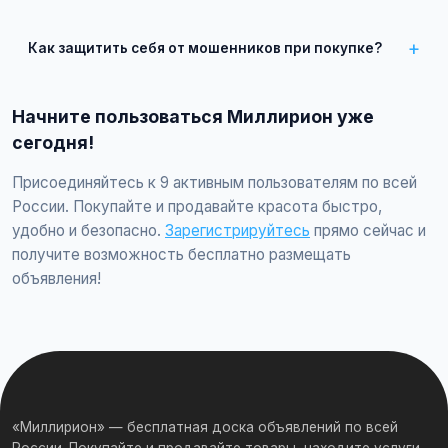
Просто найдите подходящее объявление, свяжитесь с
продавцом по телефону или в чате, договоритесь о
Как защитить себя от мошенников при покупке?
встрече и совершите сделку.
Встречайтесь лично при покупке дорогих товаров,
проверяйте отзывы о продавце, не переводите предоплату
Начните пользоваться Миллирион уже
незнакомцам.
сегодня!
Присоединяйтесь к 9 активным пользователям по всей
России. Покупайте и продавайте красота быстро,
удобно и безопасно.
Зарегистрируйтесь
прямо сейчас и
получите возможность бесплатно размещать
объявления!
«Миллирион» — бесплатная доска объявлений по всей