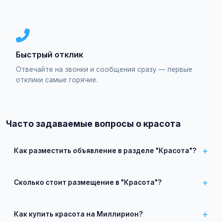
Быстрый отклик
Отвечайте на звонки и сообщения сразу — первые
отклики самые горячие.
Часто задаваемые вопросы о красота
Как разместить объявление в разделе "Красота"?
Зарегистрируйтесь на сайте, нажмите "Разместить
объявление", выберите категорию "Красота", заполните
Сколько стоит размещение в "Красота"?
форму и опубликуйте. Первые объявления — бесплатно!
Базовое размещение — абсолютно бесплатно. Для
привлечения большего количества покупателей доступно
Как купить красота на Миллирион?
платное продвижение всего от 500 ₽ в месяц.