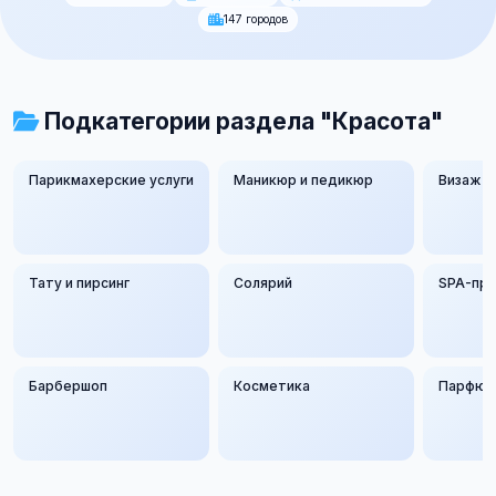
147 городов
Подкатегории раздела "Красота"
Парикмахерские услуги
Маникюр и педикюр
Визаж
Тату и пирсинг
Солярий
SPA-пр
Барбершоп
Косметика
Парфюм