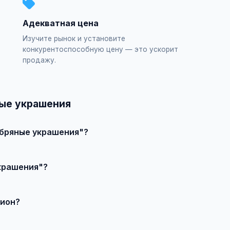
Адекватная цена
Изучите рынок и установите
конкурентоспособную цену — это ускорит
продажу.
ные украшения
ебряные украшения"?
ъявление", выберите категорию "Украшения и бижутерия / Сере
крашения"?
влечения большего количества покупателей доступно платное 
рион?
продавцом по телефону или в чате, договоритесь о встрече и