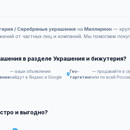
терия / Серебряные украшения
на
Миллирион
— круп
жений от частных лиц и компаний. Мы помогаем поку
ашения в разделе Украшения и бижутерия?
— ваши объявления
Гео-
— продавайте в с
ение
найдут в Яндекс и Google
таргетинг
или по всей Росси
стро и выгодно?