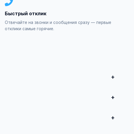
Быстрый отклик
Отвечайте на звонки и сообщения сразу — первые
отклики самые горячие.
бряные украшения", заполните форму и опубликуйте.
продвижение всего от 500 ₽ в месяц.
 совершите сделку.