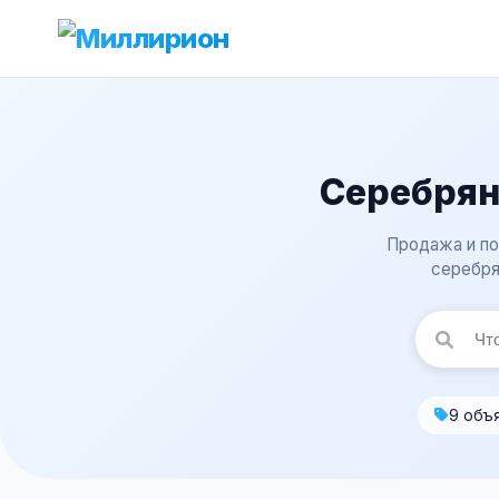
Серебрян
Продажа и по
серебря
9 объ