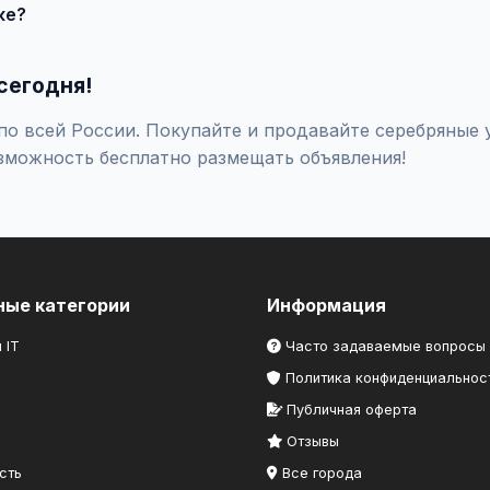
ке?
оверяйте отзывы о продавце, не переводите предоплату незна
сегодня!
о всей России. Покупайте и продавайте серебряные у
зможность бесплатно размещать объявления!
ные категории
Информация
 IT
Часто задаваемые вопросы
Политика конфиденциальнос
Публичная оферта
Отзывы
сть
Все города