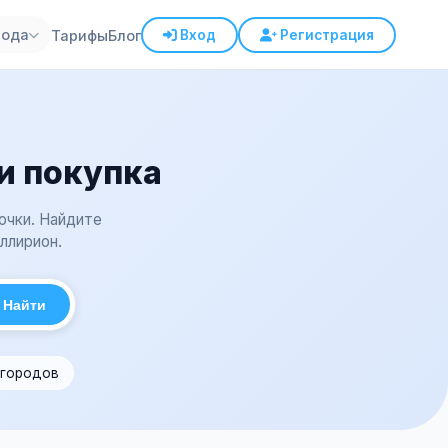
рода
Тарифы
Блог
Вход
Регистрация
и покупка
очки. Найдите
ллирион.
Найти
 городов