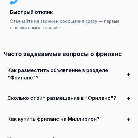
Быстрый отклик
Отвечайте на звонки и сообщения сразу — первые
отклики самые горячие.
Часто задаваемые вопросы о фриланс
Как разместить объявление в разделе
"Фриланс"?
Зарегистрируйтесь на сайте, нажмите "Разместить
объявление", выберите категорию "Работа / Фриланс",
заполните форму и опубликуйте. Первые объявления —
Сколько стоит размещение в "Фриланс"?
бесплатно!
Базовое размещение — абсолютно бесплатно. Для
привлечения большего количества покупателей
доступно платное продвижение всего от 500 ₽ в месяц.
Как купить фриланс на Миллирион?
Просто найдите подходящее объявление, свяжитесь с
продавцом по телефону или в чате, договоритесь о