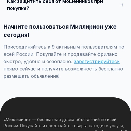
Как защитить себя от мошенников при
встрече и совершите сделку.
покупке?
Встречайтесь лично при покупке дорогих товаров,
проверяйте отзывы о продавце, не переводите
Начните пользоваться Миллирион уже
предоплату незнакомцам.
сегодня!
Присоединяйтесь к 9 активным пользователям по
всей России. Покупайте и продавайте фриланс
быстро, удобно и безопасно.
Зарегистрируйтесь
прямо сейчас и получите возможность бесплатно
размещать объявления!
«Миллирион» — бесплатная доска объявлений по всей
России. Покупайте и продавайте товары, находите услуги,