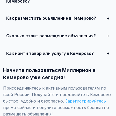
Кемерово?
В Кемерово популярны: недвижимость, автомобили,
электроника, услуги ремонта, клининг, сантехника, а
также товары для дома и семьи.
Как разместить объявление в Кемерово?
Зарегистрируйтесь на Миллирион, нажмите 'Разместить
объявление', укажите город Кемерово, заполните форму
и опубликуйте. Первые 10 объявлений — бесплатно!
Сколько стоит размещение объявления?
Базовое размещение — бесплатно. Для привлечения
большего количества покупателей доступно платное
продвижение от 500 ₽ в месяц.
Как найти товар или услугу в Кемерово?
Используйте поиск или просматривайте категории.
Можно фильтровать по району, метро, улице, цене и
Начните пользоваться Миллирион в
другим параметрам.
Кемерово уже сегодня!
Присоединяйтесь к активным пользователям по
всей России. Покупайте и продавайте в Кемерово
быстро, удобно и безопасно.
Зарегистрируйтесь
прямо сейчас и получите возможность бесплатно
размещать объявления!