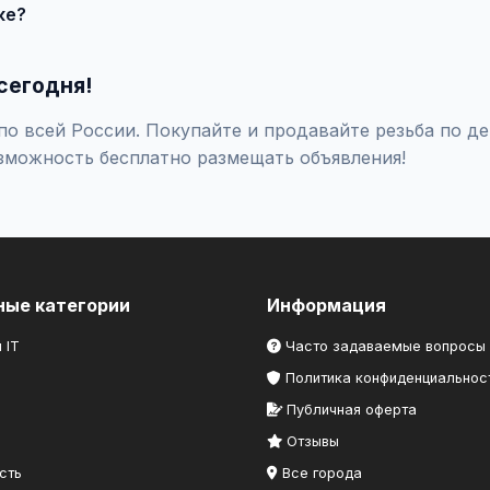
ке?
оверяйте отзывы о продавце, не переводите предоплату незна
сегодня!
о всей России. Покупайте и продавайте резьба по де
зможность бесплатно размещать объявления!
ные категории
Информация
 IT
Часто задаваемые вопросы
Политика конфиденциальнос
Публичная оферта
Отзывы
сть
Все города