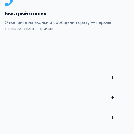
Быстрый отклик
Отвечайте на звонки и сообщения сразу — первые
отклики самые горячие.
о дереву", заполните форму и опубликуйте. Первые
продвижение всего от 500 ₽ в месяц.
 совершите сделку.