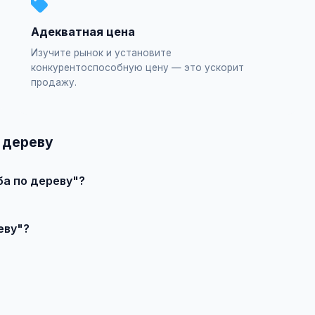
Адекватная цена
Изучите рынок и установите
конкурентоспособную цену — это ускорит
продажу.
 дереву
ба по дереву"?
явление", выберите категорию "Хобби и творчество / Резьба п
еву"?
влечения большего количества покупателей доступно платное 
продавцом по телефону или в чате, договоритесь о встрече и