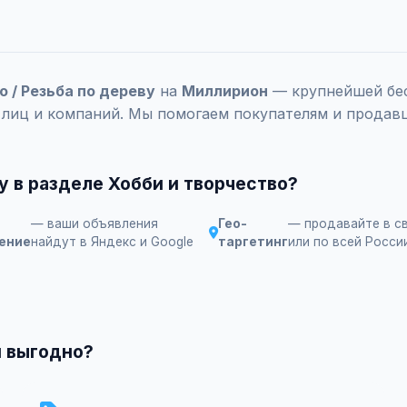
о / Резьба по дереву
на
Миллирион
— крупнейшей бес
 лиц и компаний. Мы помогаем покупателям и продавц
у в разделе Хобби и творчество?
— ваши объявления
Гео-
— продавайте в с
ение
найдут в Яндекс и Google
таргетинг
или по всей Росси
и выгодно?