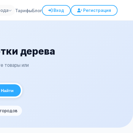
рода
Тарифы
Блог
Вход
Регистрация
отки дерева
те товары или
Найти
 городов