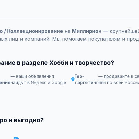
о / Коллекционирование
на
Миллирион
— крупнейшей 
ных лиц и компаний. Мы помогаем покупателям и прод
ание в разделе Хобби и творчество?
— ваши объявления
Гео-
— продавайте в с
ение
найдут в Яндекс и Google
таргетинг
или по всей Росси
ро и выгодно?