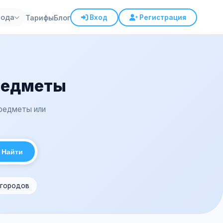
рода
Тарифы
Блог
Вход
Регистрация
редметы
предметы или
Найти
 городов