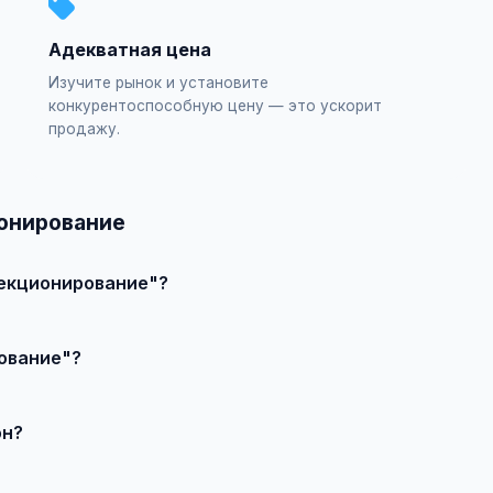
Адекватная цена
Изучите рынок и установите
конкурентоспособную цену — это ускорит
продажу.
ионирование
лекционирование"?
ъявление", выберите категорию "Хобби и творчество / Коллекц
ование"?
влечения большего количества покупателей доступно платное 
он?
продавцом по телефону или в чате, договоритесь о встрече и