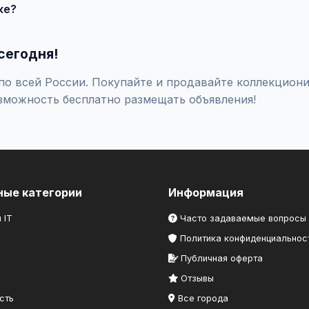
ке?
оверяйте отзывы о продавце, не переводите предоплату незна
сегодня!
по всей России. Покупайте и продавайте коллекциони
зможность бесплатно размещать объявления!
ные категории
Информация
 IT
Часто задаваемые вопросы
Политика конфиденциальнос
Публичная оферта
Отзывы
сть
Все города