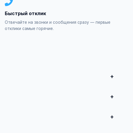
Быстрый отклик
Отвечайте на звонки и сообщения сразу — первые
отклики самые горячие.
ионирование", заполните форму и опубликуйте. Первые
продвижение всего от 500 ₽ в месяц.
 совершите сделку.