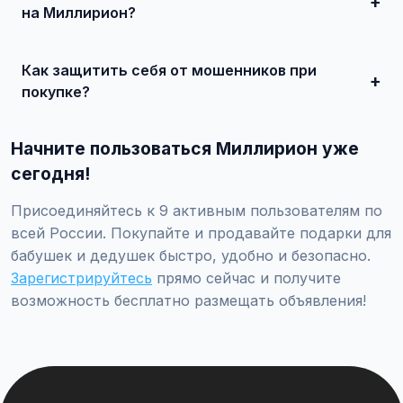
на Миллирион?
Просто найдите подходящее объявление, свяжитесь с
продавцом по телефону или в чате, договоритесь о
Как защитить себя от мошенников при
встрече и совершите сделку.
покупке?
Встречайтесь лично при покупке дорогих товаров,
проверяйте отзывы о продавце, не переводите
Начните пользоваться Миллирион уже
предоплату незнакомцам.
сегодня!
Присоединяйтесь к 9 активным пользователям по
всей России. Покупайте и продавайте подарки для
бабушек и дедушек быстро, удобно и безопасно.
Зарегистрируйтесь
прямо сейчас и получите
возможность бесплатно размещать объявления!