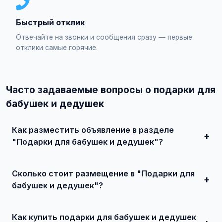
Быстрый отклик
Отвечайте на звонки и сообщения сразу — первые
отклики самые горячие.
Часто задаваемые вопросы о подарки для
бабушек и дедушек
Как разместить объявление в разделе
"Подарки для бабушек и дедушек"?
Зарегистрируйтесь на сайте, нажмите "Разместить
объявление", выберите категорию "Подарки / Подарки
Сколько стоит размещение в "Подарки для
для бабушек и дедушек", заполните форму и
опубликуйте. Первые объявления — бесплатно!
бабушек и дедушек"?
Базовое размещение — абсолютно бесплатно. Для
привлечения большего количества покупателей
Как купить подарки для бабушек и дедушек
доступно платное продвижение всего от 500 ₽ в месяц.