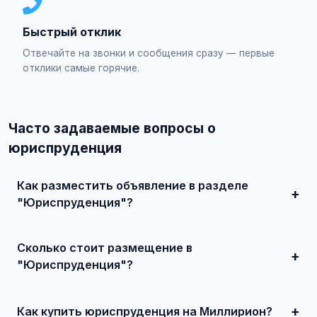
Быстрый отклик
Отвечайте на звонки и сообщения сразу — первые
отклики самые горячие.
Часто задаваемые вопросы о
юриспруденция
Как разместить объявление в разделе
"Юриспруденция"?
Зарегистрируйтесь на сайте, нажмите "Разместить
объявление", выберите категорию "Работа /
Сколько стоит размещение в
Юриспруденция", заполните форму и опубликуйте.
Первые объявления — бесплатно!
"Юриспруденция"?
Базовое размещение — абсолютно бесплатно. Для
привлечения большего количества покупателей
доступно платное продвижение всего от 500 ₽ в месяц.
Как купить юриспруденция на Миллирион?