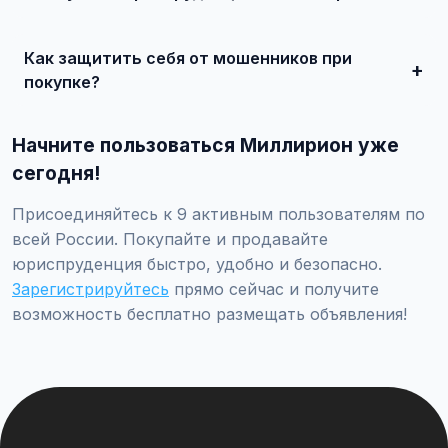
Просто найдите подходящее объявление, свяжитесь с
продавцом по телефону или в чате, договоритесь о
Как защитить себя от мошенников при
встрече и совершите сделку.
покупке?
Встречайтесь лично при покупке дорогих товаров,
проверяйте отзывы о продавце, не переводите
Начните пользоваться Миллирион уже
предоплату незнакомцам.
сегодня!
Присоединяйтесь к 9 активным пользователям по
всей России. Покупайте и продавайте
юриспруденция быстро, удобно и безопасно.
Зарегистрируйтесь
прямо сейчас и получите
возможность бесплатно размещать объявления!