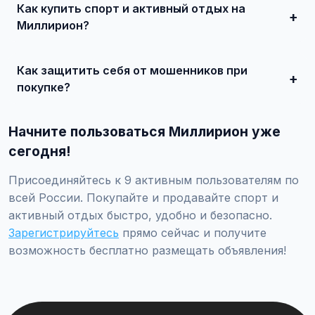
Как купить спорт и активный отдых на
доступно платное продвижение всего от 500 ₽ в месяц.
Миллирион?
Просто найдите подходящее объявление, свяжитесь с
продавцом по телефону или в чате, договоритесь о
Как защитить себя от мошенников при
встрече и совершите сделку.
покупке?
Встречайтесь лично при покупке дорогих товаров,
проверяйте отзывы о продавце, не переводите
Начните пользоваться Миллирион уже
предоплату незнакомцам.
сегодня!
Присоединяйтесь к 9 активным пользователям по
всей России. Покупайте и продавайте спорт и
активный отдых быстро, удобно и безопасно.
Зарегистрируйтесь
прямо сейчас и получите
возможность бесплатно размещать объявления!