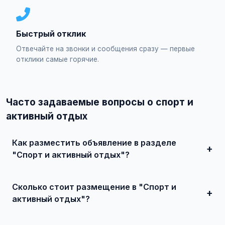
Быстрый отклик
Отвечайте на звонки и сообщения сразу — первые
отклики самые горячие.
Часто задаваемые вопросы о спорт и
активный отдых
Как разместить объявление в разделе
"Спорт и активный отдых"?
Зарегистрируйтесь на сайте, нажмите "Разместить
объявление", выберите категорию "Детский мир / Спорт
Сколько стоит размещение в "Спорт и
и активный отдых", заполните форму и опубликуйте.
Первые объявления — бесплатно!
активный отдых"?
Базовое размещение — абсолютно бесплатно. Для
привлечения большего количества покупателей