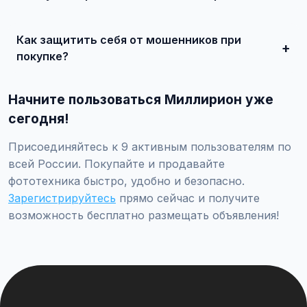
Просто найдите подходящее объявление, свяжитесь с
продавцом по телефону или в чате, договоритесь о
Как защитить себя от мошенников при
встрече и совершите сделку.
покупке?
Встречайтесь лично при покупке дорогих товаров,
проверяйте отзывы о продавце, не переводите
Начните пользоваться Миллирион уже
предоплату незнакомцам.
сегодня!
Присоединяйтесь к 9 активным пользователям по
всей России. Покупайте и продавайте
фототехника быстро, удобно и безопасно.
Зарегистрируйтесь
прямо сейчас и получите
возможность бесплатно размещать объявления!