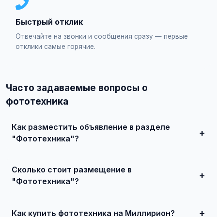
Быстрый отклик
Отвечайте на звонки и сообщения сразу — первые
отклики самые горячие.
Часто задаваемые вопросы о
фототехника
Как разместить объявление в разделе
"Фототехника"?
Зарегистрируйтесь на сайте, нажмите "Разместить
объявление", выберите категорию "Электроника /
Сколько стоит размещение в
Фототехника", заполните форму и опубликуйте. Первые
объявления — бесплатно!
"Фототехника"?
Базовое размещение — абсолютно бесплатно. Для
привлечения большего количества покупателей
доступно платное продвижение всего от 500 ₽ в месяц.
Как купить фототехника на Миллирион?