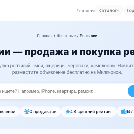
Каталог
Го
Главная
Главная
/
Животные
/
Рептилии
ии — продажа и покупка р
пка рептилий: змеи, ящерицы, черепахи, хамелеоны. Найдит
разместите объявление бесплатно на Миллирион.
явлений
0 продавцов
4.8 средний рейтинг
147