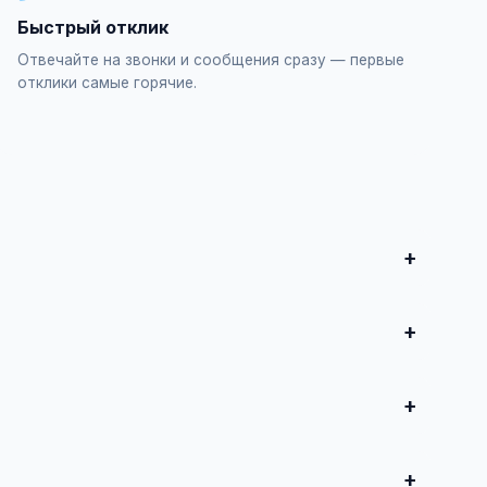
Быстрый отклик
Отвечайте на звонки и сообщения сразу — первые
отклики самые горячие.
ите форму и опубликуйте. Первые объявления —
продвижение всего от 500 ₽ в месяц.
 совершите сделку.