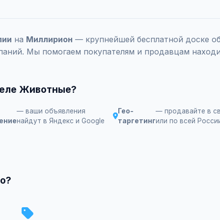
лии
на
Миллирион
— крупнейшей бесплатной доске объ
паний. Мы помогаем покупателям и продавцам находи
деле Животные?
— ваши объявления
Гео-
— продавайте в с
ение
найдут в Яндекс и Google
таргетинг
или по всей Росси
но?