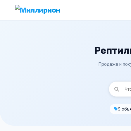
Рептил
Продажа и поку
9 объ