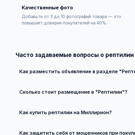
Качественные фото
Добавьте от 3 до 10 фотографий товара — это
повышает доверие покупателей на 40%.
Часто задаваемые вопросы о рептилии
Как разместить объявление в разделе "Репт
Зарегистрируйтесь на сайте, нажмите "Разместить об
бесплатно!
Сколько стоит размещение в "Рептилии"?
Базовое размещение — абсолютно бесплатно. Для при
Как купить рептилии на Миллирион?
Просто найдите подходящее объявление, свяжитесь с 
Как защитить себя от мошенников при покуп