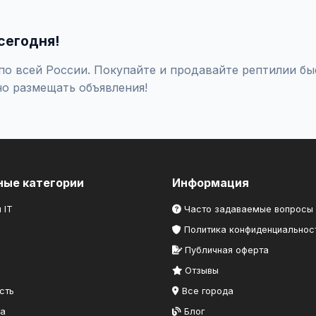
оверяйте отзывы о продавце, не переводите предоплату незна
сегодня!
о всей России. Покупайте и продавайте рептилии бы
но размещать объявления!
ные категории
Информация
 IT
Часто задаваемые вопросы
Политика конфиденциальнос
Публичная оферта
Отзывы
сть
Все города
ка
Блог