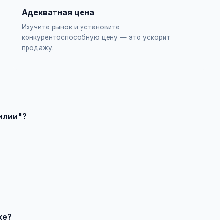
Адекватная цена
Изучите рынок и установите
конкурентоспособную цену — это ускорит
продажу.
илии"?
ъявление", выберите категорию "Животные / Рептилии", заполн
влечения большего количества покупателей доступно платное 
продавцом по телефону или в чате, договоритесь о встрече и
ке?