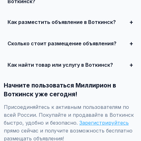
Воткинск?
В Воткинск популярны: недвижимость, автомобили,
электроника, услуги ремонта, клининг, сантехника, а
также товары для дома и семьи.
Как разместить объявление в Воткинск?
Зарегистрируйтесь на Миллирион, нажмите 'Разместить
объявление', укажите город Воткинск, заполните форму
и опубликуйте. Первые 10 объявлений — бесплатно!
Сколько стоит размещение объявления?
Базовое размещение — бесплатно. Для привлечения
большего количества покупателей доступно платное
продвижение от 500 ₽ в месяц.
Как найти товар или услугу в Воткинск?
Используйте поиск или просматривайте категории.
Можно фильтровать по району, метро, улице, цене и
Начните пользоваться Миллирион в
другим параметрам.
Воткинск уже сегодня!
Присоединяйтесь к активным пользователям по
всей России. Покупайте и продавайте в Воткинск
быстро, удобно и безопасно.
Зарегистрируйтесь
прямо сейчас и получите возможность бесплатно
размещать объявления!