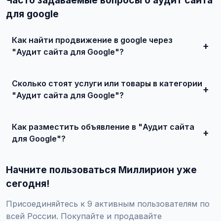
Часто задаваемые вопросы о аудит сайта
для google
Как найти продвижение в google через
"Аудит сайта для Google"?
Зарегистрируйтесь на сайте, найдите подходящее
объявление или создайте свое, свяжитесь с продавцом
Сколько стоят услуги или товары в категории
и договоритесь о сделке.
"Аудит сайта для Google"?
Цены варьируются от 0 ₽ и выше, в зависимости от
качества, сложности и региона.
Как разместить объявление в "Аудит сайта
для Google"?
Создайте аккаунт, нажмите "Разместить объявление",
выберите категорию "Маркетинг и IT / SEO-продвижение
Начните пользоваться Миллирион уже
/ Продвижение в Google / Аудит сайта для Google",
заполните форму и опубликуйте. Первые объявления —
сегодня!
бесплатно!
Присоединяйтесь к 9 активным пользователям по
всей России. Покупайте и продавайте