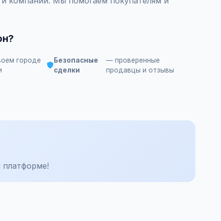
ц и компаний. Мы помогаем покупателям и
он?
воем городе
Безопасные
— проверенные
и
сделки
продавцы и отзывы
 платформе!