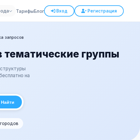
рода
Тарифы
Блог
Вход
Регистрация
ка запросов
в тематические группы
я структуры
бесплатно на
Найти
 городов