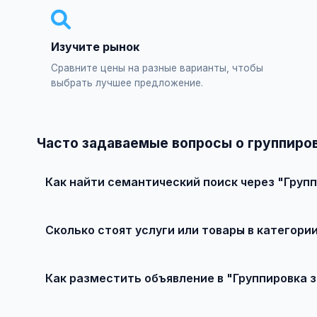
Изучите рынок
Сравните цены на разные варианты, чтобы
выбрать лучшее предложение.
Часто задаваемые вопросы о группиро
Как найти семантический поиск через "Груп
Зарегистрируйтесь на сайте, найдите подходящее объ
Сколько стоят услуги или товары в категори
Цены варьируются от 0 ₽ и выше, в зависимости от ка
Как разместить объявление в "Группировка 
Создайте аккаунт, нажмите "Разместить объявление", 
форму и опубликуйте. Первые объявления — бесплатн