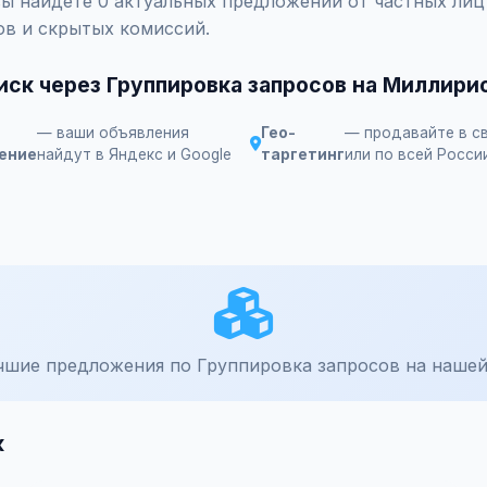
вы найдете 0 актуальных предложений от частных ли
ов и скрытых комиссий.
иск через Группировка запросов на Миллири
— ваши объявления
Гео-
— продавайте в с
ение
найдут в Яндекс и Google
таргетинг
или по всей Росси
чшие предложения по Группировка запросов на нашей
к