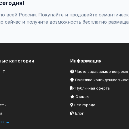
сегодня!
о всей России. Покупайте и продавайте семантически
о сейчас и получите возможность бесплатно размеща
ные категории
Информация
 IT
Часто задаваемые вопросы
Политика конфиденциальнос
Публичная оферта
Отзывы
сть
Все города
ка
Блог
рии →