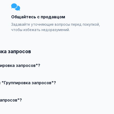
Общайтесь с продавцом
Задавайте уточняющие вопросы перед покупкой,
чтобы избежать недоразумений.
вка запросов
пировка запросов"?
явление или создайте свое, свяжитесь с продавцом и договор
и "Группировка запросов"?
чества, сложности и региона.
запросов"?
выберите категорию "Маркетинг и IT / SEO-продвижение / Сема
о!