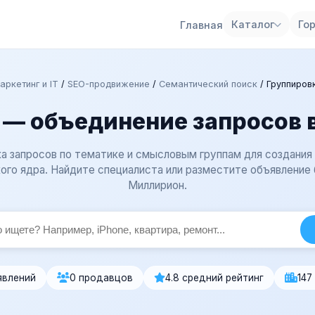
Каталог
Го
Главная
аркетинг и IT
/
SEO-продвижение
/
Семантический поиск
/
Группиров
 — объединение запросов 
а запросов по тематике и смысловым группам для создани
ого ядра. Найдите специалиста или разместите объявление 
Миллирион.
явлений
0 продавцов
4.8 средний рейтинг
147