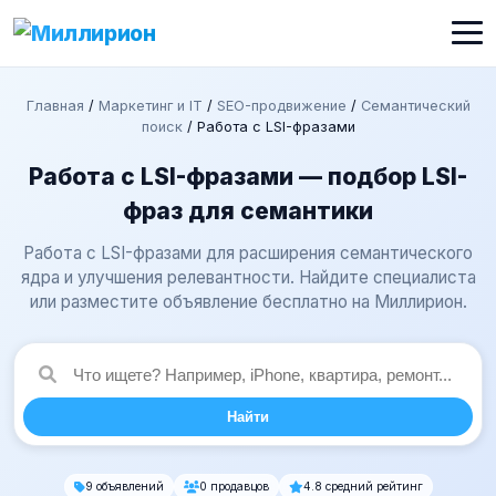
Главная
/
Маркетинг и IT
/
SEO-продвижение
/
Семантический
поиск
/
Работа с LSI-фразами
Работа с LSI-фразами — подбор LSI-
фраз для семантики
Работа с LSI-фразами для расширения семантического
ядра и улучшения релевантности. Найдите специалиста
или разместите объявление бесплатно на Миллирион.
Найти
9 объявлений
0 продавцов
4.8 средний рейтинг