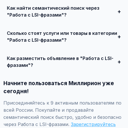
Как найти семантический поиск через
"Работа с LSI-фразами"?
Зарегистрируйтесь на сайте, найдите подходящее
объявление или создайте свое, свяжитесь с продавцом
Сколько стоят услуги или товары в категории
и договоритесь о сделке.
"Работа с LSI-фразами"?
Цены варьируются от 0 ₽ и выше, в зависимости от
качества, сложности и региона.
Как разместить объявление в "Работа с LSI-
фразами"?
Создайте аккаунт, нажмите "Разместить объявление",
выберите категорию "Маркетинг и IT / SEO-продвижение
Начните пользоваться Миллирион уже
/ Семантический поиск / Работа с LSI-фразами",
заполните форму и опубликуйте. Первые объявления —
сегодня!
бесплатно!
Присоединяйтесь к 9 активным пользователям по
всей России. Покупайте и продавайте
семантический поиск быстро, удобно и безопасно
через Работа с LSI-фразами.
Зарегистрируйтесь