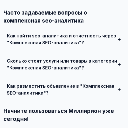
Часто задаваемые вопросы о
комплексная seo-аналитика
Как найти seo-аналитика и отчетность через
"Комплексная SEO-аналитика"?
Зарегистрируйтесь на сайте, найдите подходящее
объявление или создайте свое, свяжитесь с продавцом
Сколько стоят услуги или товары в категории
и договоритесь о сделке.
"Комплексная SEO-аналитика"?
Цены варьируются от 0 ₽ и выше, в зависимости от
качества, сложности и региона.
Как разместить объявление в "Комплексная
SEO-аналитика"?
Создайте аккаунт, нажмите "Разместить объявление",
выберите категорию "Маркетинг и IT / SEO-продвижение
Начните пользоваться Миллирион уже
/ SEO-аналитика и отчетность / Комплексная SEO-
аналитика", заполните форму и опубликуйте. Первые
сегодня!
объявления — бесплатно!