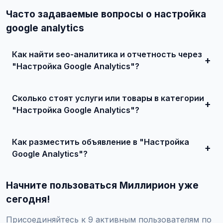
Часто задаваемые вопросы о настройка
google analytics
Как найти seo-аналитика и отчетность через
"Настройка Google Analytics"?
Зарегистрируйтесь на сайте, найдите подходящее
объявление или создайте свое, свяжитесь с продавцом
Сколько стоят услуги или товары в категории
и договоритесь о сделке.
"Настройка Google Analytics"?
Цены варьируются от 0 ₽ и выше, в зависимости от
качества, сложности и региона.
Как разместить объявление в "Настройка
Google Analytics"?
Создайте аккаунт, нажмите "Разместить объявление",
выберите категорию "Маркетинг и IT / SEO-продвижение
Начните пользоваться Миллирион уже
/ SEO-аналитика и отчетность / Настройка Google
Analytics", заполните форму и опубликуйте. Первые
сегодня!
объявления — бесплатно!
Присоединяйтесь к 9 активным пользователям по