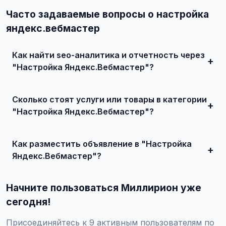
Часто задаваемые вопросы о настройка
яндекс.вебмастер
Как найти seo-аналитика и отчетность через
"Настройка Яндекс.Вебмастер"?
Зарегистрируйтесь на сайте, найдите подходящее
объявление или создайте свое, свяжитесь с продавцом
Сколько стоят услуги или товары в категории
и договоритесь о сделке.
"Настройка Яндекс.Вебмастер"?
Цены варьируются от 0 ₽ и выше, в зависимости от
качества, сложности и региона.
Как разместить объявление в "Настройка
Яндекс.Вебмастер"?
Создайте аккаунт, нажмите "Разместить объявление",
выберите категорию "Маркетинг и IT / SEO-продвижение
Начните пользоваться Миллирион уже
/ SEO-аналитика и отчетность / Настройка
Яндекс.Вебмастер", заполните форму и опубликуйте.
сегодня!
Первые объявления — бесплатно!
Присоединяйтесь к 9 активным пользователям по