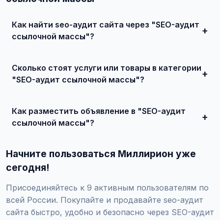
Как найти seo-аудит сайта через "SEO-аудит
ссылочной массы"?
Зарегистрируйтесь на сайте, найдите подходящее
объявление или создайте свое, свяжитесь с продавцом
Сколько стоят услуги или товары в категории
и договоритесь о сделке.
"SEO-аудит ссылочной массы"?
Цены варьируются от 0 ₽ и выше, в зависимости от
качества, сложности и региона.
Как разместить объявление в "SEO-аудит
ссылочной массы"?
Создайте аккаунт, нажмите "Разместить объявление",
выберите категорию "Маркетинг и IT / SEO-продвижение
Начните пользоваться Миллирион уже
/ SEO-аудит сайта / SEO-аудит ссылочной массы",
заполните форму и опубликуйте. Первые объявления —
сегодня!
бесплатно!
Присоединяйтесь к 9 активным пользователям по
всей России. Покупайте и продавайте seo-аудит
сайта быстро, удобно и безопасно через SEO-аудит