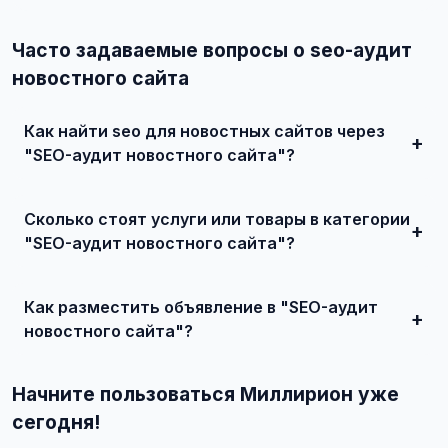
Часто задаваемые вопросы о seo-аудит
новостного сайта
Как найти seo для новостных сайтов через
"SEO-аудит новостного сайта"?
Зарегистрируйтесь на сайте, найдите подходящее
объявление или создайте свое, свяжитесь с продавцом
Сколько стоят услуги или товары в категории
и договоритесь о сделке.
"SEO-аудит новостного сайта"?
Цены варьируются от 0 ₽ и выше, в зависимости от
качества, сложности и региона.
Как разместить объявление в "SEO-аудит
новостного сайта"?
Создайте аккаунт, нажмите "Разместить объявление",
выберите категорию "Маркетинг и IT / SEO-продвижение
Начните пользоваться Миллирион уже
/ SEO для новостных сайтов / SEO-аудит новостного
сайта", заполните форму и опубликуйте. Первые
сегодня!
объявления — бесплатно!