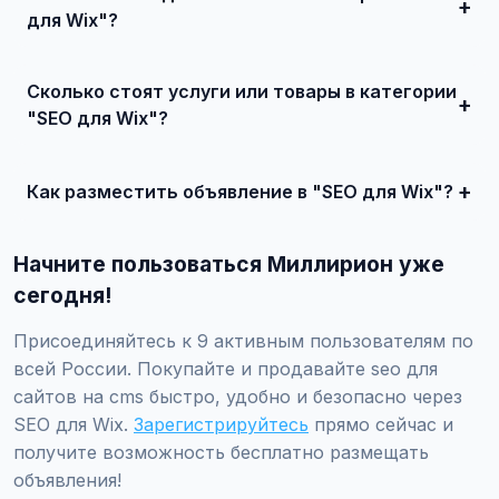
для Wix"?
Зарегистрируйтесь на сайте, найдите подходящее
объявление или создайте свое, свяжитесь с продавцом
Сколько стоят услуги или товары в категории
и договоритесь о сделке.
"SEO для Wix"?
Цены варьируются от 0 ₽ и выше, в зависимости от
качества, сложности и региона.
Как разместить объявление в "SEO для Wix"?
Создайте аккаунт, нажмите "Разместить объявление",
выберите категорию "Маркетинг и IT / SEO-продвижение
Начните пользоваться Миллирион уже
/ SEO для сайтов на CMS / SEO для Wix", заполните
форму и опубликуйте. Первые объявления — бесплатно!
сегодня!
Присоединяйтесь к 9 активным пользователям по
всей России. Покупайте и продавайте seo для
сайтов на cms быстро, удобно и безопасно через
SEO для Wix.
Зарегистрируйтесь
прямо сейчас и
получите возможность бесплатно размещать
объявления!