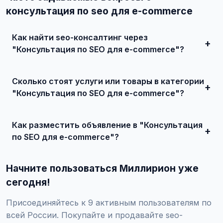
консультация по seo для e-commerce
Как найти seo-консалтинг через
"Консультация по SEO для e-commerce"?
Зарегистрируйтесь на сайте, найдите подходящее
объявление или создайте свое, свяжитесь с продавцом
Сколько стоят услуги или товары в категории
и договоритесь о сделке.
"Консультация по SEO для e-commerce"?
Цены варьируются от 0 ₽ и выше, в зависимости от
качества, сложности и региона.
Как разместить объявление в "Консультация
по SEO для e-commerce"?
Создайте аккаунт, нажмите "Разместить объявление",
выберите категорию "Маркетинг и IT / SEO-продвижение
Начните пользоваться Миллирион уже
/ SEO-консалтинг / Консультация по SEO для e-
commerce", заполните форму и опубликуйте. Первые
сегодня!
объявления — бесплатно!
Присоединяйтесь к 9 активным пользователям по
всей России. Покупайте и продавайте seo-