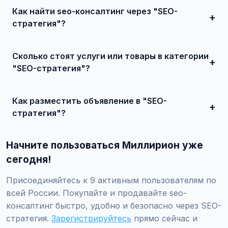
Как найти seo-консалтинг через "SEO-
стратегия"?
Зарегистрируйтесь на сайте, найдите подходящее
объявление или создайте свое, свяжитесь с продавцом
Сколько стоят услуги или товары в категории
и договоритесь о сделке.
"SEO-стратегия"?
Цены варьируются от 0 ₽ и выше, в зависимости от
качества, сложности и региона.
Как разместить объявление в "SEO-
стратегия"?
Создайте аккаунт, нажмите "Разместить объявление",
выберите категорию "Маркетинг и IT / SEO-продвижение
Начните пользоваться Миллирион уже
/ SEO-консалтинг / SEO-стратегия", заполните форму и
опубликуйте. Первые объявления — бесплатно!
сегодня!
Присоединяйтесь к 9 активным пользователям по
всей России. Покупайте и продавайте seo-
консалтинг быстро, удобно и безопасно через SEO-
стратегия.
Зарегистрируйтесь
прямо сейчас и