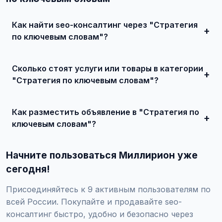
Как найти seo-консалтинг через "Стратегия
по ключевым словам"?
Зарегистрируйтесь на сайте, найдите подходящее
объявление или создайте свое, свяжитесь с продавцом
Сколько стоят услуги или товары в категории
и договоритесь о сделке.
"Стратегия по ключевым словам"?
Цены варьируются от 0 ₽ и выше, в зависимости от
качества, сложности и региона.
Как разместить объявление в "Стратегия по
ключевым словам"?
Создайте аккаунт, нажмите "Разместить объявление",
выберите категорию "Маркетинг и IT / SEO-продвижение
Начните пользоваться Миллирион уже
/ SEO-консалтинг / Стратегия по ключевым словам",
заполните форму и опубликуйте. Первые объявления —
сегодня!
бесплатно!
Присоединяйтесь к 9 активным пользователям по
всей России. Покупайте и продавайте seo-
консалтинг быстро, удобно и безопасно через