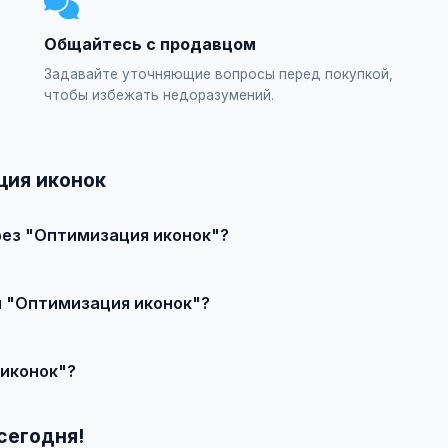
Общайтесь с продавцом
Задавайте уточняющие вопросы перед покупкой,
чтобы избежать недоразумений.
ция иконок
рез "Оптимизация иконок"?
явление или создайте свое, свяжитесь с продавцом и договор
и "Оптимизация иконок"?
чества, сложности и региона.
 иконок"?
 выберите категорию "Маркетинг и IT / SEO-продвижение / SEO
— бесплатно!
сегодня!