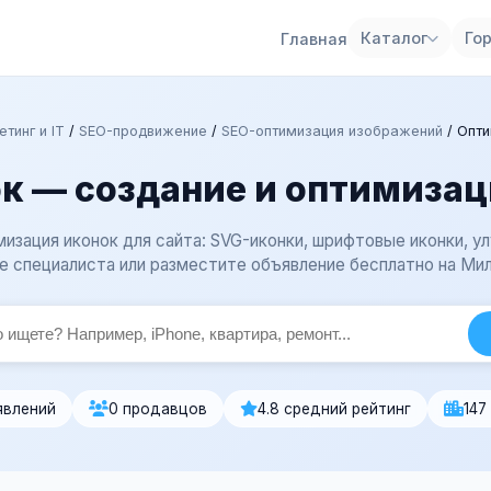
Каталог
Го
Главная
тинг и IT
/
SEO-продвижение
/
SEO-оптимизация изображений
/
Опти
к — создание и оптимизаци
мизация иконок для сайта: SVG-иконки, шрифтовые иконки, ул
е специалиста или разместите объявление бесплатно на Мил
явлений
0 продавцов
4.8 средний рейтинг
147