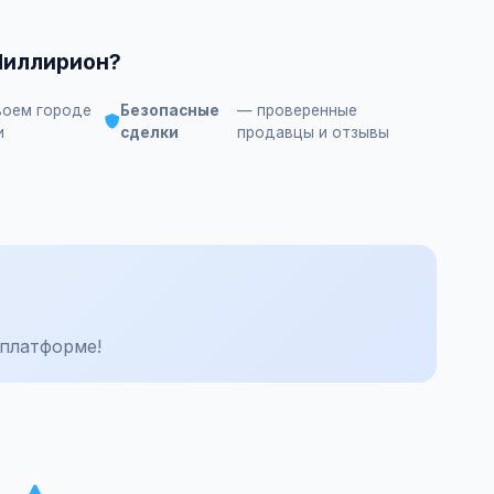
Миллирион?
воем городе
Безопасные
— проверенные
и
сделки
продавцы и отзывы
платформе!