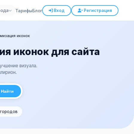
рода
Тарифы
Блог
Вход
Регистрация
мизация иконок
я иконок для сайта
учшение визуала.
лирион.
Найти
 городов