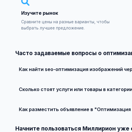
Изучите рынок
Сравните цены на разные варианты, чтобы
выбрать лучшее предложение.
Часто задаваемые вопросы о оптимиза
Как найти seo-оптимизация изображений че
Зарегистрируйтесь на сайте, найдите подходящее объ
Сколько стоят услуги или товары в категори
Цены варьируются от 0 ₽ и выше, в зависимости от ка
Как разместить объявление в "Оптимизация
Создайте аккаунт, нажмите "Разместить объявление",
заполните форму и опубликуйте. Первые объявления 
Начните пользоваться Миллирион уже 