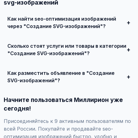
svg-изображений
Как найти seo-оптимизация изображений
через "Создание SVG-изображений"?
Зарегистрируйтесь на сайте, найдите подходящее
объявление или создайте свое, свяжитесь с продавцом
Сколько стоят услуги или товары в категории
и договоритесь о сделке.
"Создание SVG-изображений"?
Цены варьируются от 0 ₽ и выше, в зависимости от
качества, сложности и региона.
Как разместить объявление в "Создание
SVG-изображений"?
Создайте аккаунт, нажмите "Разместить объявление",
выберите категорию "Маркетинг и IT / SEO-продвижение
Начните пользоваться Миллирион уже
/ SEO-оптимизация изображений / Создание SVG-
изображений", заполните форму и опубликуйте. Первые
сегодня!
объявления — бесплатно!
Присоединяйтесь к 9 активным пользователям по
всей России. Покупайте и продавайте seo-
оптимизация изображений быстро, удобно и