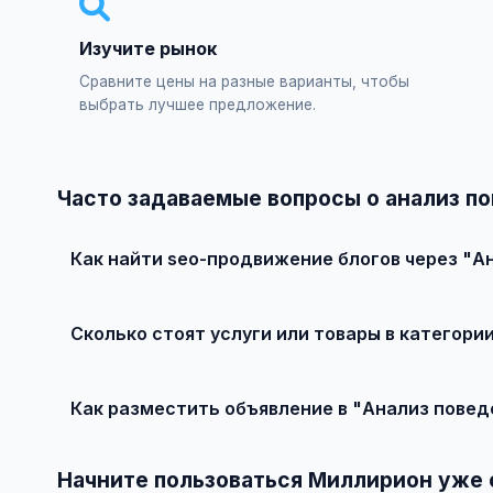
Изучите рынок
Сравните цены на разные варианты, чтобы
выбрать лучшее предложение.
Часто задаваемые вопросы о анализ по
Как найти seo-продвижение блогов через "Ан
Зарегистрируйтесь на сайте, найдите подходящее объ
Сколько стоят услуги или товары в категори
Цены варьируются от 0 ₽ и выше, в зависимости от ка
Как разместить объявление в "Анализ повед
Создайте аккаунт, нажмите "Разместить объявление",
заполните форму и опубликуйте. Первые объявления 
Начните пользоваться Миллирион уже 