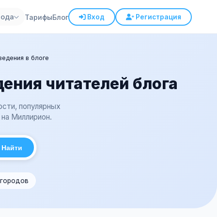
рода
Тарифы
Блог
Вход
Регистрация
ведения в блоге
дения читателей блога
ости, популярных
 на Миллирион.
Найти
 городов