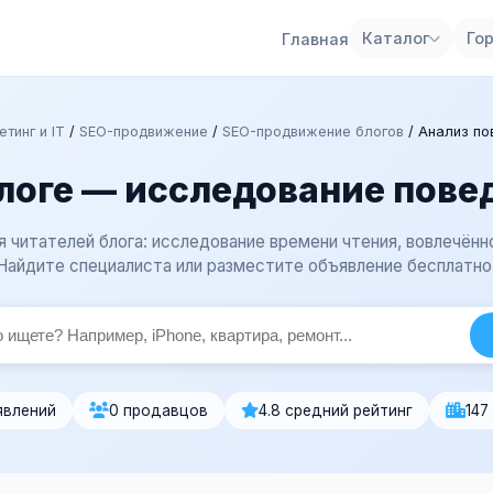
Каталог
Го
Главная
тинг и IT
/
SEO-продвижение
/
SEO-продвижение блогов
/
Анализ по
логе — исследование пове
я читателей блога: исследование времени чтения, вовлечённ
 Найдите специалиста или разместите объявление бесплатно
явлений
0 продавцов
4.8 средний рейтинг
147