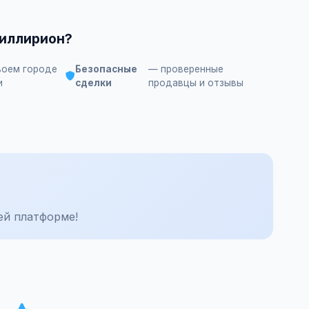
Миллирион?
воем городе
Безопасные
— проверенные
и
сделки
продавцы и отзывы
ей платформе!