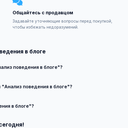
Общайтесь с продавцом
Задавайте уточняющие вопросы перед покупкой,
чтобы избежать недоразумений.
ведения в блоге
ализ поведения в блоге"?
явление или создайте свое, свяжитесь с продавцом и договор
и "Анализ поведения в блоге"?
чества, сложности и региона.
ения в блоге"?
 выберите категорию "Маркетинг и IT / SEO-продвижение / SEO-
— бесплатно!
сегодня!