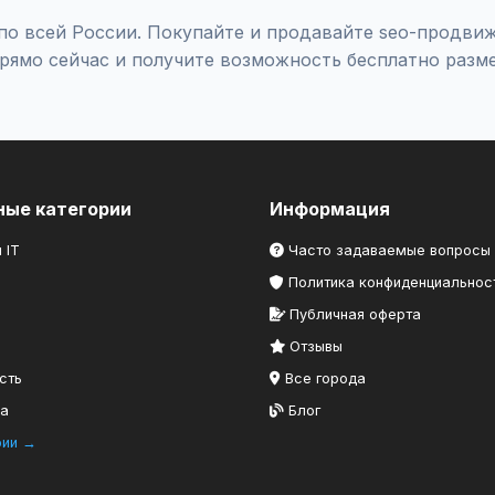
о всей России. Покупайте и продавайте seo-продвиж
рямо сейчас и получите возможность бесплатно разм
ные категории
Информация
 IT
Часто задаваемые вопросы
Политика конфиденциальнос
Публичная оферта
Отзывы
сть
Все города
ка
Блог
рии →