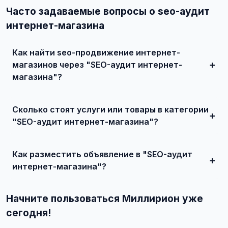
Часто задаваемые вопросы о seo-аудит
интернет-магазина
Как найти seo-продвижение интернет-
магазинов через "SEO-аудит интернет-
магазина"?
Зарегистрируйтесь на сайте, найдите подходящее
объявление или создайте свое, свяжитесь с продавцом
Сколько стоят услуги или товары в категории
и договоритесь о сделке.
"SEO-аудит интернет-магазина"?
Цены варьируются от 0 ₽ и выше, в зависимости от
качества, сложности и региона.
Как разместить объявление в "SEO-аудит
интернет-магазина"?
Создайте аккаунт, нажмите "Разместить объявление",
выберите категорию "Маркетинг и IT / SEO-продвижение
Начните пользоваться Миллирион уже
/ SEO-продвижение интернет-магазинов / SEO-аудит
интернет-магазина", заполните форму и опубликуйте.
сегодня!
Первые объявления — бесплатно!