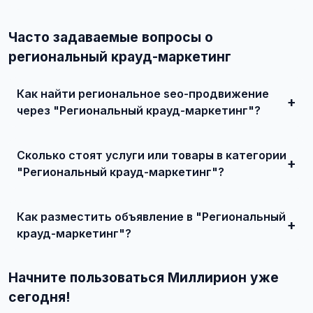
Часто задаваемые вопросы о
региональный крауд-маркетинг
Как найти региональное seo-продвижение
через "Региональный крауд-маркетинг"?
Зарегистрируйтесь на сайте, найдите подходящее
объявление или создайте свое, свяжитесь с продавцом
Сколько стоят услуги или товары в категории
и договоритесь о сделке.
"Региональный крауд-маркетинг"?
Цены варьируются от 0 ₽ и выше, в зависимости от
качества, сложности и региона.
Как разместить объявление в "Региональный
крауд-маркетинг"?
Создайте аккаунт, нажмите "Разместить объявление",
выберите категорию "Маркетинг и IT / SEO-продвижение
Начните пользоваться Миллирион уже
/ Региональное SEO-продвижение / Региональный крауд-
маркетинг", заполните форму и опубликуйте. Первые
сегодня!
объявления — бесплатно!