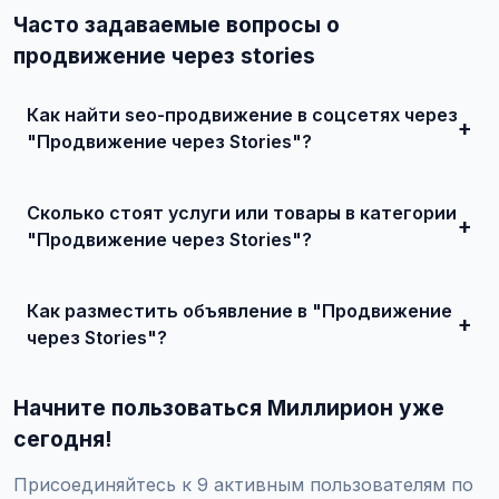
Часто задаваемые вопросы о
продвижение через stories
Как найти seo-продвижение в соцсетях через
"Продвижение через Stories"?
Зарегистрируйтесь на сайте, найдите подходящее
объявление или создайте свое, свяжитесь с продавцом
Сколько стоят услуги или товары в категории
и договоритесь о сделке.
"Продвижение через Stories"?
Цены варьируются от 0 ₽ и выше, в зависимости от
качества, сложности и региона.
Как разместить объявление в "Продвижение
через Stories"?
Создайте аккаунт, нажмите "Разместить объявление",
выберите категорию "Маркетинг и IT / SEO-продвижение
Начните пользоваться Миллирион уже
/ SEO-продвижение в соцсетях / Продвижение через
Stories", заполните форму и опубликуйте. Первые
сегодня!
объявления — бесплатно!
Присоединяйтесь к 9 активным пользователям по